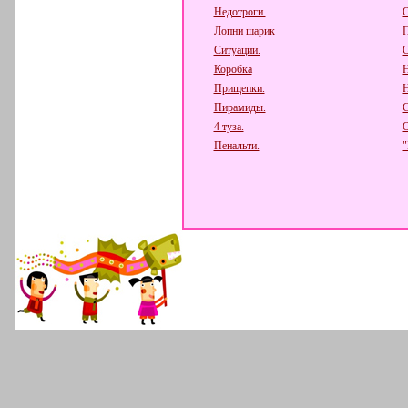
Недотроги.
О
Лопни шарик
П
Ситуации.
О
Коробка
Н
Прищепки.
Н
Пирамиды.
С
4 туза.
О
Пенальти.
"