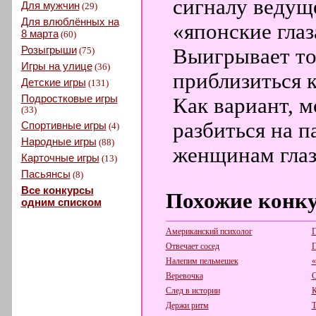
сигналу ведущ
Для мужчин
(29)
Для влюблённых на
«японские глаз
8 марта
(60)
Розыгрыши
Выигрывает тот
(75)
Игры на улице
(36)
приблизиться к
Детские игры
(131)
Подростковые игры
Как вариант, 
(33)
разбиться на 
Спортивные игры
(4)
Народные игры
(88)
женщинам глаз
Карточные игры
(13)
Пасьянсы
(8)
Все конкурсы
Похожие конк
одним списком
Американский психолог
Г
Отвечает сосед
П
Налепим пельмешек
«
Веревочка
С
След в истории
К
Держи ритм
Т