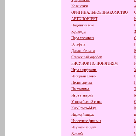
Коленочки
ОРИГИНАЛЬНОЕ ЗНАКОМСТВО
АВТОПОРТРЕТ
Подмигни мне
П
Крокодил
З
Пара ласковых
Эстафета
П
Дикая обезьяна
Б
Спичечный коробок
РИСУНОК ПО ПОНЯТИЯМ
Игра с цифрами.
У
Изобрази слово.
В
Песня сценка.
П
Пантомима.
Т
Игра в зверей.
М
У отца было 3 сына.
О
Кис-Брысь-Мяу.
К
Нарисуй шарж
п
Известные фильмы
М
Изучаем азбуку.
П
Хоккей.
Ч