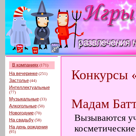
В компаниях
(171)
Конкурсы 
На вечеринке
(251)
Застолье
(44)
Интеллектуальные
(77)
Музыкальные
Мадам Бат
(33)
Алкогольные
(50)
Новогодние
(70)
Вызываются уч
На свадьбу
(58)
косметические
На день рождения
(95)