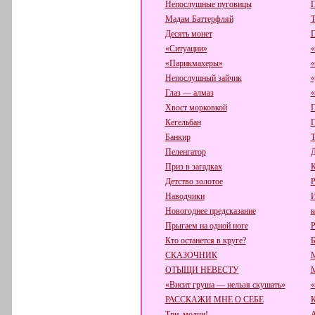
Непослушные пуговицы
П
Мадам Баттерфляй
Т
Десять монет
П
«Ситуации»
«
«Парикмахеры»
«
Непослушный зайчик
«
Глаз — алмаз
«
Хвост морковкой
П
Кегельбан
Г
Банкир
Т
Пеленгатор
Д
Приз в загадках
К
Детство золотое
Р
Наводчики
И
Новогоднее предсказание
к
Прыгаем на одной ноге
Р
Кто останется в круге?
Б
СКАЗОЧНИК
ОТЫЩИ НЕВЕСТУ
«Висит груша — нельзя скушать»
«
РАССКАЖИ МНЕ О СЕБЕ
К
Три, молчи!
А