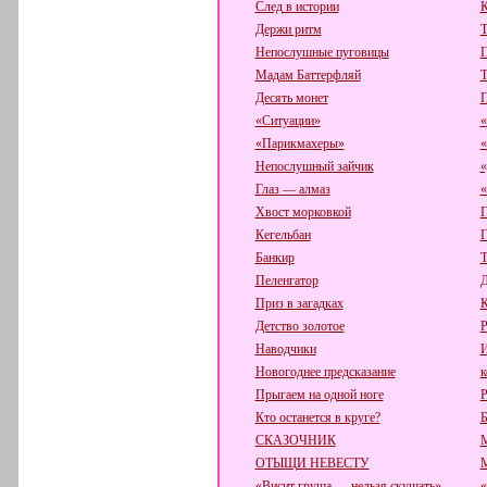
След в истории
К
Держи ритм
Т
Непослушные пуговицы
П
Мадам Баттерфляй
Т
Десять монет
П
«Ситуации»
«
«Парикмахеры»
«
Непослушный зайчик
«
Глаз — алмаз
«
Хвост морковкой
П
Кегельбан
Г
Банкир
Т
Пеленгатор
Д
Приз в загадках
К
Детство золотое
Р
Наводчики
И
Новогоднее предсказание
к
Прыгаем на одной ноге
Р
Кто останется в круге?
Б
СКАЗОЧНИК
ОТЫЩИ НЕВЕСТУ
«Висит груша — нельзя скушать»
«