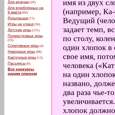
имя из двух сл
Для мужчин
(29)
Для влюблённых на
(например, Ка-
8 марта
(60)
Розыгрыши
Ведущий (чело
(75)
Игры на улице
(36)
задает темп, 
Детские игры
(131)
Подростковые игры
по столу, коле
(33)
один хлопок в 
Спортивные игры
(4)
Народные игры
(88)
свое имя, пото
Карточные игры
(13)
Пасьянсы
человека («Кат
(8)
Все конкурсы
на один хлопок
одним списком
названо, долже
два раза чье-т
увеличивается.
хлопок должно