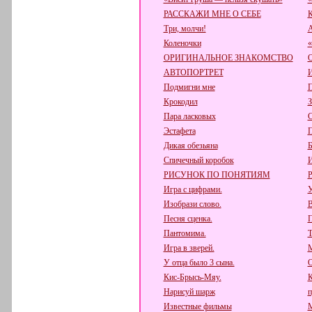
РАССКАЖИ МНЕ О СЕБЕ
К
Три, молчи!
А
Коленочки
ОРИГИНАЛЬНОЕ ЗНАКОМСТВО
АВТОПОРТРЕТ
Подмигни мне
П
Крокодил
З
Пара ласковых
Эстафета
П
Дикая обезьяна
Б
Спичечный коробок
РИСУНОК ПО ПОНЯТИЯМ
Игра с цифрами.
У
Изобрази слово.
В
Песня сценка.
П
Пантомима.
Т
Игра в зверей.
М
У отца было 3 сына.
О
Кис-Брысь-Мяу.
К
Нарисуй шарж
п
Известные фильмы
М