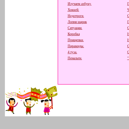
Изучаем азбуку.
П
Хоккей.
Ч
Недотроги.
О
Лопни шарик
П
Ситуации.
О
Коробка
Н
Прищепки.
Н
Пирамиды.
С
4 туза.
О
Пенальти.
"