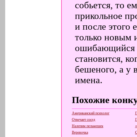
собьется, то е
прикольное пр
и после этого 
только новым 
ошибающийся в
становится, ко
бешеного, а у 
имена.
Похожие конк
Американский психолог
Г
Отвечает сосед
П
Налепим пельмешек
«
Веревочка
С