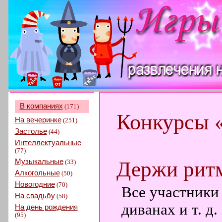
В компаниях
(171)
Конкурсы 
На вечеринке
(251)
Застолье
(44)
Интеллектуальные
(77)
Музыкальные
Держи рит
(33)
Алкогольные
(50)
Новогодние
(70)
Все участники 
На свадьбу
(58)
диванах и т. д
На день рождения
(95)