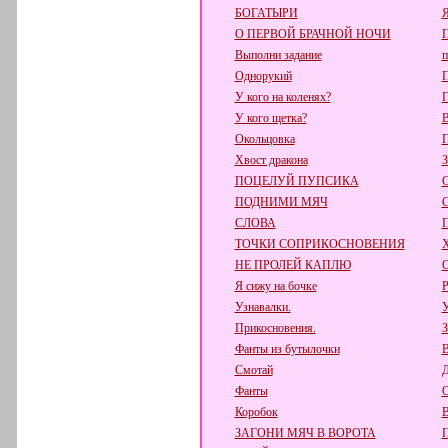
БОГАТЫРИ
О ПЕРВОЙ БРАЧНОЙ НОЧИ
Выполни задание
п
Однорукий
П
У кого на коленях?
Г
У кого щетка?
В
Окольцовка
Хвост дракона
ПОЦЕЛУЙ ПУПСИКА
ПОДНИМИ МЯЧ
СЛОВА
ТОЧКИ СОПРИКОСНОВЕНИЯ
НЕ ПРОЛЕЙ КАПЛЮ
Я сижу на бочке
Р
Узнавалки.
У
Прикосновения.
З
Фанты из бутылочки
В
Смотай
Д
Фанты
О
Коробок
В
ЗАГОНИ МЯЧ В ВОРОТА