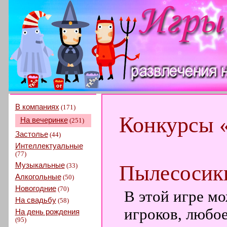
В компаниях
(171)
Конкурсы 
На вечеринке
(251)
Застолье
(44)
Интеллектуальные
(77)
Музыкальные
Пылесосик
(33)
Алкогольные
(50)
Новогодние
(70)
В этой игре м
На свадьбу
(58)
игроков, любо
На день рождения
(95)