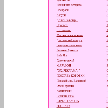
Необычная эстафета
Б
Носороги
Д
Капуста
Л
Деньги на ветер...
П
Пропасть
У
Что на ком?
З
Миссия невыполнима
«
Диетический конкурс
К
Генеральские погоны
Н
Заветная бутылка
П
Баба Яга
П
Догони удачу!
Р
МАРАФОН
"ОХ, РЕКЛАМА!"
ПОСТАВЬ КОРОБКИ
Погадай мне, Валентин!
М
Одень султана
М
Козьи ножки
Ш
Берегите яйца!
СТРЕЛЫ АМУРА
ЗООПАРК