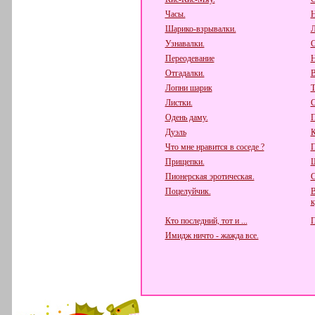
Часы.
Н
Шарико-взрывалки.
Л
Узнавалки.
С
Переодевание
Н
Отгадалки.
В
Лопни шарик
Т
Листки.
С
Одень даму.
П
Дуэль
К
Что мне нравится в соседе ?
П
Прищепки.
Ш
Пионерская эротическая.
С
Поцелуйчик.
В
к
Кто последний, тот и ...
П
Имидж ничто - жажда все.