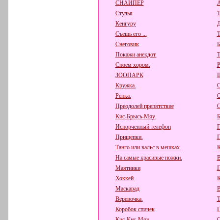
СНАЙПЕР
А
Стулья
Т
Кенгуру
Д
Съешь его ...
Снеговик
Б
Покажи анекдот.
Т
Споем хором.
Р
ЗООПАРК
Ш
Кружка.
О
Репка.
О
Преодолей препятствие
О
Кис-Брысь-Мяу.
Б
Испорченный телефон
П
Прищепки.
П
Танго или вальс в мешках.
К
На самые красивые ножки.
В
Маятники
П
Хоккей.
К
Маскарад
В
Веревочка.
Т
Коробок спичек
П
Кис-Кис-Мяу.
С