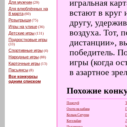
игральная карт
Для мужчин
(29)
Для влюблённых на
встают в круг 
8 марта
(60)
Розыгрыши
другу, удержив
(75)
Игры на улице
(36)
воздуха. Тот, 
Детские игры
(131)
Подростковые игры
дистанции», вы
(33)
победитель. П
Спортивные игры
(4)
Народные игры
(88)
игры (когда ос
Карточные игры
(13)
Пасьянсы
в азартное зре
(8)
Все конкурсы
одним списком
Похожие конк
Поцелуй
Т
Охота на кабана
Кольца Сатурна
П
Кегельбан
Л
Цыганочка
М