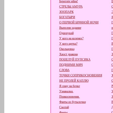
Берегите яйца!
СТРЕЛЫ АМУРА
ЗООПАРК
БОГАТЫРИ
О ПЕРВОЙ БРАЧНОЙ НОЧИ
Выполни задание
п
Однорукий
П
У кого на коленях?
Г
У кого щетка?
В
Окольцовка
Хвост дракона
ПОЦЕЛУЙ ПУПСИКА
ПОДНИМИ МЯЧ
СЛОВА
ТОЧКИ СОПРИКОСНОВЕНИЯ
НЕ ПРОЛЕЙ КАПЛЮ
Я сижу на бочке
Р
Узнавалки.
У
Прикосновения.
З
Фанты из бутылочки
В
Смотай
Д
Фанты
О