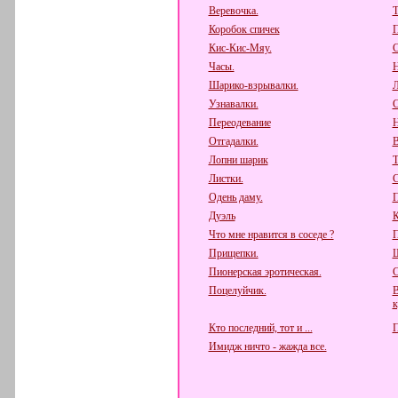
Веревочка.
Т
Коробок спичек
П
Кис-Кис-Мяу.
С
Часы.
Н
Шарико-взрывалки.
Л
Узнавалки.
С
Переодевание
Н
Отгадалки.
В
Лопни шарик
Т
Листки.
С
Одень даму.
П
Дуэль
К
Что мне нравится в соседе ?
П
Прищепки.
Ш
Пионерская эротическая.
С
Поцелуйчик.
В
к
Кто последний, тот и ...
П
Имидж ничто - жажда все.