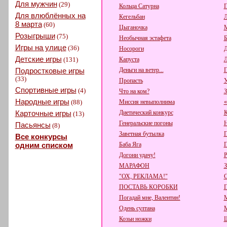
Для мужчин
(29)
Кольца Сатурна
П
Для влюблённых на
Кегельбан
Л
8 марта
(60)
Цыганочка
М
Розыгрыши
(75)
Необычная эстафета
Б
Игры на улице
(36)
Носороги
Д
Детские игры
(131)
Капуста
Л
Подростковые игры
Деньги на ветер...
П
(33)
Пропасть
У
Спортивные игры
(4)
Что на ком?
З
Народные игры
(88)
Миссия невыполнима
«
Карточные игры
Диетический конкурс
К
(13)
Генеральские погоны
Н
Пасьянсы
(8)
Заветная бутылка
П
Все конкурсы
одним списком
Баба Яга
П
Догони удачу!
Р
МАРАФОН
"ОХ, РЕКЛАМА!"
ПОСТАВЬ КОРОБКИ
Погадай мне, Валентин!
М
Одень султана
М
Козьи ножки
Ш