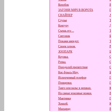
Коробок
В
ЗАГОНИ МЯЧ В ВОРОТА
СНАЙПЕР
А
Стулья
Т
Кенгуру
Д
Съешь его ...
Снеговик
Б
Покажи анекдот.
Т
Споем хором.
Р
ЗООПАРК
Ш
Кружка.
О
Репка.
О
Преодолей препятствие
О
Кис-Брысь-Мяу.
Б
Испорченный телефон
П
Прищепки.
П
Танго или вальс в мешках.
К
На самые красивые ножки.
В
Маятники
П
Хоккей.
К
Маскарад
В