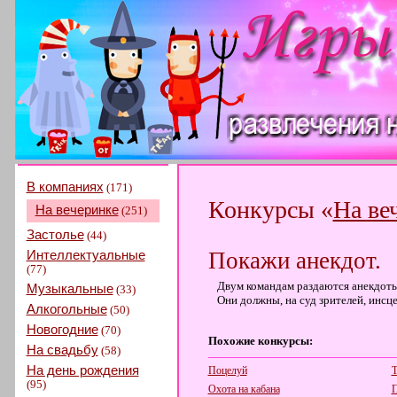
В компаниях
(171)
Конкурсы «
На ве
На вечеринке
(251)
Застолье
(44)
Интеллектуальные
Покажи анекдот.
(77)
Двум командам раздаются анекдоты 
Музыкальные
(33)
Они должны, на суд зрителей, инсц
Алкогольные
(50)
Новогодние
(70)
Похожие конкурсы:
На свадьбу
(58)
На день рождения
Поцелуй
Т
(95)
Охота на кабана