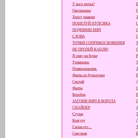
У кого щетка?
В
Окольцовка
Хвост дракона
ПОЦЕЛУЙ ПУПСИКА
ПОДНИМИ МЯЧ
СЛОВА
ТОЧКИ СОПРИКОСНОВЕНИЯ
НЕ ПРОЛЕЙ КАПЛЮ
Я сижу на бочке
Р
Узнавалки.
У
Прикосновения.
З
Фанты из бутылочки
В
Смотай
Д
Фанты
О
Коробок
В
ЗАГОНИ МЯЧ В ВОРОТА
СНАЙПЕР
А
Стулья
Т
Кенгуру
Д
Съешь его ...
Снеговик
Б