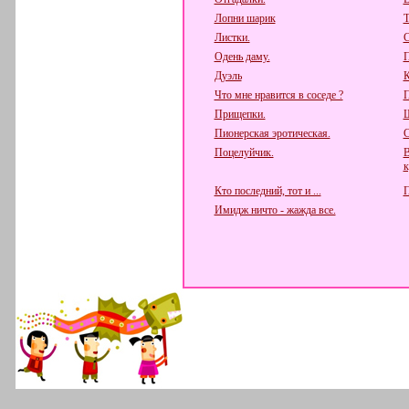
Лопни шарик
Т
Листки.
С
Одень даму.
П
Дуэль
К
Что мне нравится в соседе ?
П
Прищепки.
Ш
Пионерская эротическая.
С
Поцелуйчик.
В
к
Кто последний, тот и ...
П
Имидж ничто - жажда все.