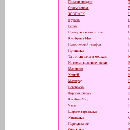
Покажи анекдот.
Т
Споем хором.
Р
ЗООПАРК
Ш
Кружка.
О
Репка.
О
Преодолей препятствие
О
Кис-Брысь-Мяу.
Б
Испорченный телефон
П
Прищепки.
П
Танго или вальс в мешках.
К
На самые красивые ножки.
В
Маятники
П
Хоккей.
К
Маскарад
В
Веревочка.
Т
Коробок спичек
П
Кис-Кис-Мяу.
С
Часы.
Н
Шарико-взрывалки.
Л
Узнавалки.
С
Переодевание
Н
Отгадалки.
В