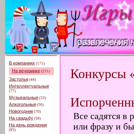
В компаниях
(171)
Конкурсы 
На вечеринке
(251)
Застолье
(44)
Интеллектуальные
(77)
Музыкальные
Испорченн
(33)
Алкогольные
(50)
Новогодние
(70)
Все садятся в 
На свадьбу
(58)
или фразу и б
На день рождения
(95)