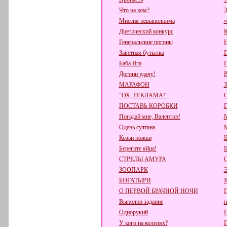
Что на ком?
З
Миссия невыполнима
«
Диетический конкурс
К
Генеральские погоны
Н
Заветная бутылка
П
Баба Яга
П
Догони удачу!
Р
МАРАФОН
"ОХ, РЕКЛАМА!"
ПОСТАВЬ КОРОБКИ
Погадай мне, Валентин!
М
Одень султана
М
Козьи ножки
Ш
Берегите яйца!
СТРЕЛЫ АМУРА
ЗООПАРК
БОГАТЫРИ
О ПЕРВОЙ БРАЧНОЙ НОЧИ
Выполни задание
п
Однорукий
П
У кого на коленях?
Г