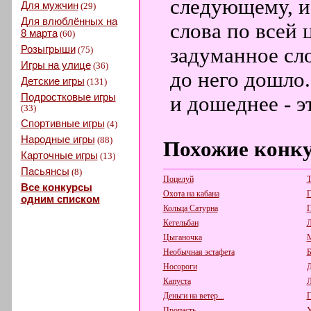
следующему, и
Для мужчин
(29)
Для влюблённых на
слова по всей
8 марта
(60)
Розыгрыши
задуманное сло
(75)
Игры на улице
(36)
до него дошло.
Детские игры
(131)
Подростковые игры
и дошеднее - 
(33)
Спортивные игры
(4)
Народные игры
(88)
Похожие конк
Карточные игры
(13)
Пасьянсы
(8)
Поцелуй
Т
Все конкурсы
Охота на кабана
одним списком
Кольца Сатурна
П
Кегельбан
Л
Цыганочка
М
Необычная эстафета
Б
Носороги
Д
Капуста
Л
Деньги на ветер...
П
Пропасть
У