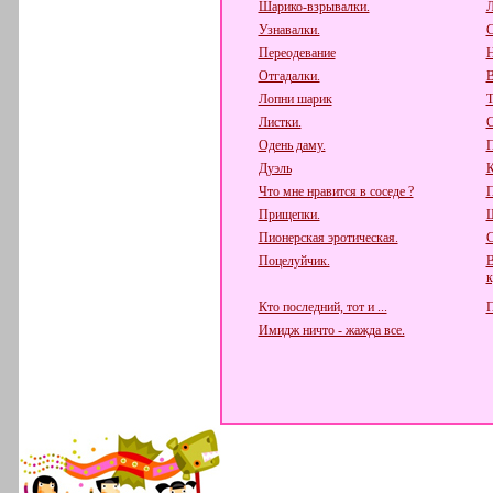
Шарико-взрывалки.
Л
Узнавалки.
С
Переодевание
Н
Отгадалки.
В
Лопни шарик
Т
Листки.
С
Одень даму.
П
Дуэль
К
Что мне нравится в соседе ?
П
Прищепки.
Ш
Пионерская эротическая.
С
Поцелуйчик.
В
к
Кто последний, тот и ...
П
Имидж ничто - жажда все.