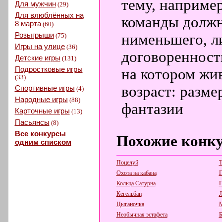
тему, например
Для мужчин
(29)
Для влюблённых на
команды должн
8 марта
(60)
Розыгрыши
нименьшего, л
(75)
Игры на улице
(36)
договоренности)
Детские игры
(131)
Подростковые игры
на котором жив
(33)
возраст: размер
Спортивные игры
(4)
Народные игры
(88)
фантазии
Карточные игры
(13)
Пасьянсы
(8)
Все конкурсы
Похожие конк
одним списком
Поцелуй
Т
Охота на кабана
Кольца Сатурна
П
Кегельбан
Л
Цыганочка
М
Необычная эстафета
Б