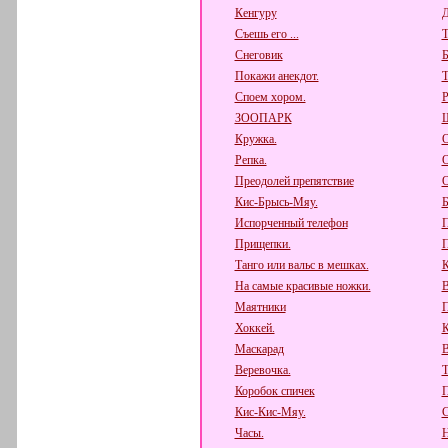
Кенгуру
Д
Съешь его ...
Снеговик
Б
Покажи анекдот.
Т
Споем хором.
Р
ЗООПАРК
Ш
Кружка.
О
Репка.
О
Преодолей препятствие
О
Кис-Брысь-Мяу.
Б
Испорченный телефон
П
Прищепки.
П
Танго или вальс в мешках.
К
На самые красивые ножки.
В
Маятники
П
Хоккей.
К
Маскарад
В
Веревочка.
Т
Коробок спичек
П
Кис-Кис-Мяу.
С
Часы.
Н