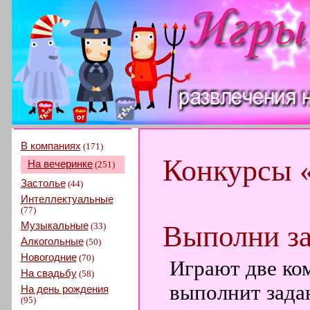
В компаниях
(171)
Конкурсы 
На вечеринке
(251)
Застолье
(44)
Интеллектуальные
(77)
Музыкальные
Выполни з
(33)
Алкогольные
(50)
Новогодние
(70)
Играют две ко
На свадьбу
(58)
выполнит зада
На день рождения
(95)