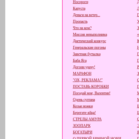
Носороги
Д
Капуста
Л
Деньги на ветер...
П
Пропасть
У
Что на ком?
З
Миссия невыполнима
«
Диетический конкурс
К
Генеральские погоны
Н
Заветная бутылка
П
Баба Яга
П
Догони удачу!
Р
МАРАФОН
"ОХ, РЕКЛАМА!"
ПОСТАВЬ КОРОБКИ
Погадай мне, Валентин!
М
Одень султана
М
Козьи ножки
Ш
Берегите яйца!
СТРЕЛЫ АМУРА
ЗООПАРК
БОГАТЫРИ
О ПЕРВОЙ БРАЧНОЙ НОЧИ