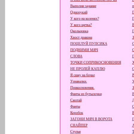
Выполни задание
п
Однорукий
П
У кого на коленях?
Г
У кого щетка?
В
Окольцовка
Хвост дракона
ПОЦЕЛУЙ ПУПСИКА
ПОДНИМИ МЯЧ
СЛОВА
ТОЧКИ СОПРИКОСНОВЕНИЯ
НЕ ПРОЛЕЙ КАПЛЮ
Я сижу на бочке
Р
Узнавалки.
У
Прикосновения.
З
Фанты из бутылочки
В
Смотай
Д
Фанты
О
Коробок
В
ЗАГОНИ МЯЧ В ВОРОТА
СНАЙПЕР
А
Стулья
Т