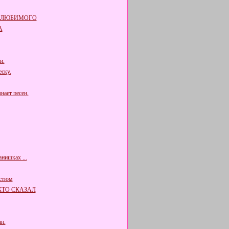
 ЛЮБИМОГО
А
и.
ску.
нает песен.
нишках ...
остюм
КТО СКАЗАЛ
н.