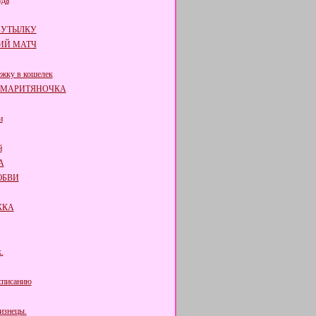
уда
БУТЫЛКУ
ИЙ МАТЧ
жку в кошелек
АМАРИТЯНОЧКА
и
й
А
ЮБВИ
ЖКА
.
списанию
изнецы.