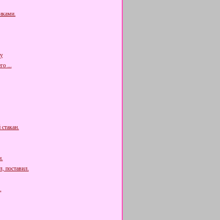
иками.
у
о ...
 стакан.
.
, поставил.
.