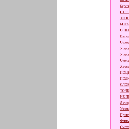
Козьи
Берег
СТРЕ
ЗОО
БОГА
О ПЕ
Выпол
Одно
У ког
У ког
Околь
Хвост
ПОЦ
ПОД
СЛО
ТОЧ
НЕ П
Я сиж
Узнав
Прико
Фанты
Смот