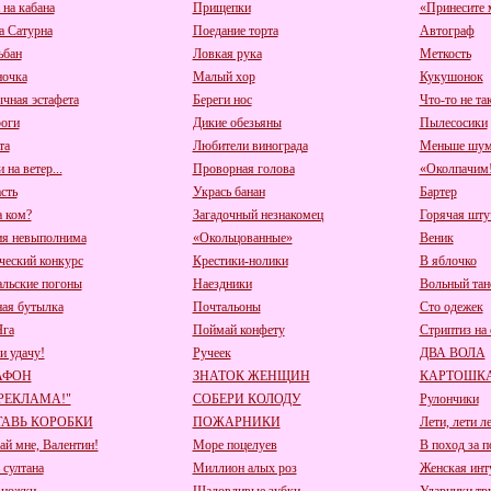
 на кабана
Прищепки
«Принесите м
а Сатурна
Поедание торта
Автограф
ьбан
Ловкая рука
Меткость
очка
Малый хор
Кукушонок
чная эстафета
Береги нос
Что-то не та
оги
Дикие обезьяны
Пылесосики
та
Любители винограда
Меньше шум
 на ветер...
Проворная голова
«Околпачим!
сть
Укрась банан
Бартер
а ком?
Загадочный незнакомец
Горячая шту
я невыполнима
«Окольцованные»
Веник
ческий конкурс
Крестики-нолики
В яблочко
альские погоны
Наездники
Вольный тан
ная бутылка
Почтальоны
Сто одежек
Яга
Поймай конфету
Стриптиз на 
и удачу!
Ручеек
ДВА ВОЛА
АФОН
ЗНАТОК ЖЕНЩИН
КАРТОШКА
 РЕКЛАМА!"
СОБЕРИ КОЛОДУ
Рулончики
АВЬ КОРОБКИ
ПОЖАРНИКИ
Лети, лети л
ай мне, Валентин!
Море поцелуев
В поход за 
 султана
Миллион алых роз
Женская инт