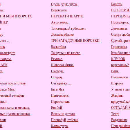
ы
Одень друг друга.
Болото.
ок
Веревочка.
ПОКОРМИ
НИ МЯЧ В ВОРОТА
ПЕРЕКАТИ ШАРИК
ПЕРЕДАЧК
ЙПЕР
Автогонки.
Помидорка.
я
Толстощекий губошлеп.
Детективы.
ру
Достань яблоко
Статуя любв
его ...
ТРИ ЗАГАДОЧНЫЕ КОРОБКИ.
Сделай приче
вик
Баскетбол
Гороскопы
и анекдот.
Танцульки на газете.
Кто больше з
 хором.
Ремикс.
КЛУБОК
ПАРК
Шаровая битва.
веревочка-2
а.
Очередь.
Ваня.
.
Огурец.
Выпивалки.
олей препятствие
Отгадай-ка ...
Шарики
рысь-Мяу.
Бага-Яга
У меня в шта
ченный телефон
Пантомима.
Жадины
пки.
Паровозики.
придумай к
 или вальс в мешках.
Ковбой
ОТГАДАЙ 
мые красивые ножки.
Вспомни детали.
Театр
ники
Попробуй, отбери.
Раздевание
й.
Кама-сутра.
Передай бана