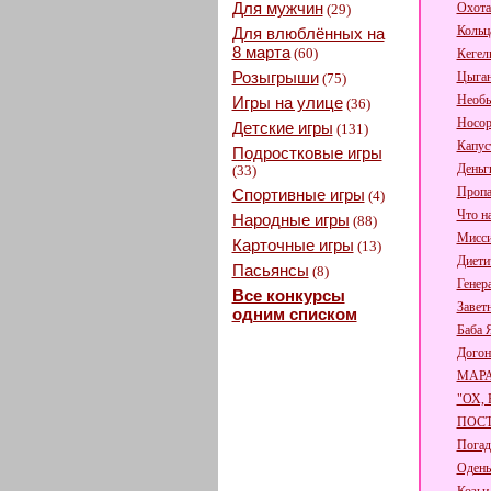
Для мужчин
Охота
(29)
Кольц
Для влюблённых на
8 марта
(60)
Кегел
Розыгрыши
Цыган
(75)
Необы
Игры на улице
(36)
Носор
Детские игры
(131)
Капус
Подростковые игры
Деньги
(33)
Пропа
Спортивные игры
(4)
Что н
Народные игры
(88)
Мисси
Карточные игры
(13)
Диети
Пасьянсы
(8)
Генер
Все конкурсы
Завет
одним списком
Баба 
Догон
МАР
"ОХ,
ПОСТ
Погад
Одень