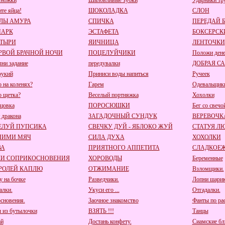
 ножки
Шаловливые зубки
Ударники тр
ите яйца!
ШОКОЛАДКА
СЛОН
ЛЫ АМУРА
СПИЧКА
ПЕРЕДАЙ 
ПАРК
ЭСТАФЕТА
БОКСЕРСК
ТЫРИ
ЯИЧНИЦА
ЛЕНТОЧКИ
РВОЙ БРАЧНОЙ НОЧИ
ПОЦЕЛУЙЧИКИ
Положи дене
ни задание
передувалки
ДОБРАЯ С
рукий
Приниси воды напиться
Ручеек
о на коленях?
Гарем
Одевальщик
о щетка?
Веселый портняжка
Хохолки
цовка
ПОРОСЮШКИ
Бег со свечо
 дракона
ЗАГАДОЧНЫЙ СУНДУК
ВЕРЕВОЧК
ЕЛУЙ ПУПСИКА
СВЕЧКУ ДУЙ - ЯБЛОКО ЖУЙ
СТАТУЯ Л
НИМИ МЯЧ
СИЛА ДУХА
ХОХОЛКИ
ВА
ПРИЯТНОГО АППЕТИТА
СЛАДКОЕ
КИ СОПРИКОСНОВЕНИЯ
ХОРОВОДЫ
Беременные
РОЛЕЙ КАПЛЮ
ОТЖИМАНИЕ
Взломщики.
у на бочке
Разведчики.
Лопни шарик
алки.
Укуси его ...
Отгадалки.
сновения.
Заочное знакомство
Фанты по ра
 из бутылочки
ВЗЯТЬ !!!
Танцы
ай
Достань конфету.
Сиамские бл