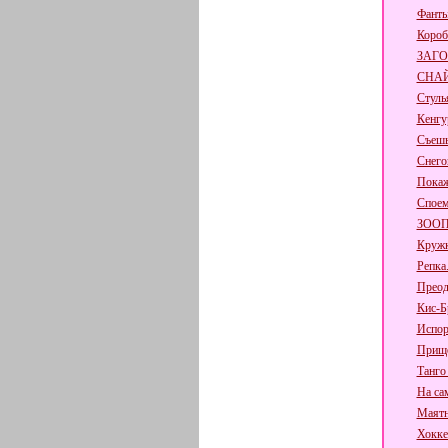
Фант
Короб
ЗАГО
СНА
Стуль
Кенгу
Съешь 
Снего
Покаж
Споем
ЗОО
Кружк
Репка
Преод
Кис-Б
Испор
Прище
Танго
На са
Маят
Хокке