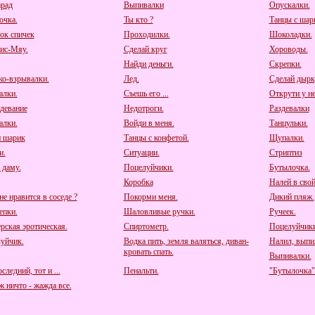
рад
Выпивалки
Опускалки.
очка.
Ты кто ?
Танцы с шар
ок спичек
Проходилки.
Шоколадки.
ис-Мяу.
Сделай круг
Хороводы.
Найди деньги.
Скрепки.
о-взрывалки.
Лед.
Сделай дырк
алки.
Съешь его ...
Открути у нег
девание
Недотроги.
Раздевалки
алки.
Войди в меня.
Танцульки.
 шарик
Танцы с конфетой.
Щупалки.
и.
Ситуации.
Стриптиз
 даму.
Поцелуйчики.
Бутылочка.
Коробка
Налей в свой
е нравится в соседе ?
Покорми меня.
Дикий пляж.
пки.
Шаловливые ручки.
Ручеек.
рская эротическая.
Спиртометр.
Поцелуйчики
уйчик.
Водка пить, земля валяться, диван-
Налил, выпил
кровать спать.
Выпивалки.
следний, тот и ...
Пенальти.
"Бутылочка"
 ничто - жажда все.