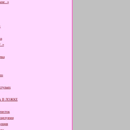
не...»
к
а
..»
чка
ец
стульях
 В ЛОЖКЕ
епесток
поцелуями
уиция