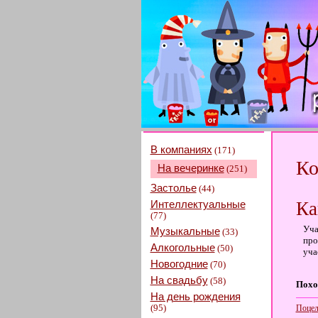
В компаниях
(171)
Ко
На вечеринке
(251)
Застолье
(44)
Интеллектуальные
Ка
(77)
Уча
Музыкальные
(33)
про
Алкогольные
(50)
уча
Новогодние
(70)
На свадьбу
(58)
Похо
На день рождения
(95)
Поцел