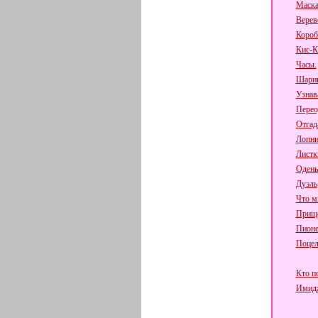
Маска
Верев
Короб
Кис-К
Часы.
Шарик
Узнав
Перео
Отгад
Лопни
Листк
Одень
Дуэль
Что мн
Прище
Пионе
Поцел
Кто по
Имидж