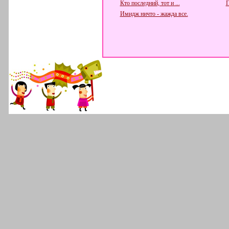
Кто последний, тот и ...
П
Имидж ничто - жажда все.