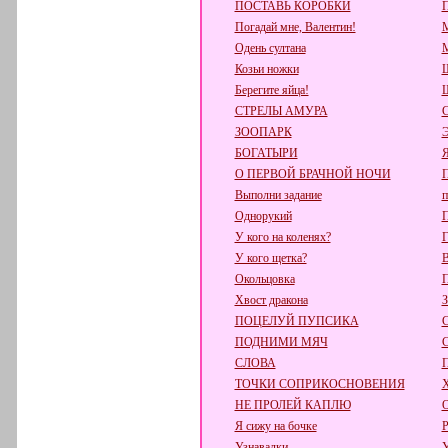
ПОСТАВЬ КОРОБКИ
Погадай мне, Валентин!
М
Одень султана
М
Козьи ножки
Ш
Берегите яйца!
СТРЕЛЫ АМУРА
ЗООПАРК
БОГАТЫРИ
О ПЕРВОЙ БРАЧНОЙ НОЧИ
Выполни задание
п
Однорукий
П
У кого на коленях?
Г
У кого щетка?
В
Окольцовка
Хвост дракона
ПОЦЕЛУЙ ПУПСИКА
ПОДНИМИ МЯЧ
СЛОВА
ТОЧКИ СОПРИКОСНОВЕНИЯ
НЕ ПРОЛЕЙ КАПЛЮ
Я сижу на бочке
Р
Узнавалки.
У