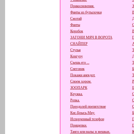
Прикосновения.
З
Фанты из бутылочки
В
Смотай
Д
Фанты
О
Коробок
В
ЗАГОНИ МЯЧ В ВОРОТА
СНАЙПЕР
А
Стулья
Т
Кенгуру
Д
Съешь его ...
Снеговик
Б
Покажи анекдот.
Т
Споем хором.
Р
ЗООПАРК
Ш
Кружка.
О
Репка.
О
Преодолей препятствие
О
Кис-Брысь-Мяу.
Б
Испорченный телефон
П
Прищепки.
П
Танго или вальс в мешках.
К