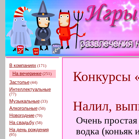
В компаниях
(171)
Конкурсы 
На вечеринке
(251)
Застолье
(44)
Интеллектуальные
(77)
Музыкальные
Налил, вып
(33)
Алкогольные
(50)
Новогодние
(70)
Очень простая 
На свадьбу
(58)
водка (коньяк 
На день рождения
(95)