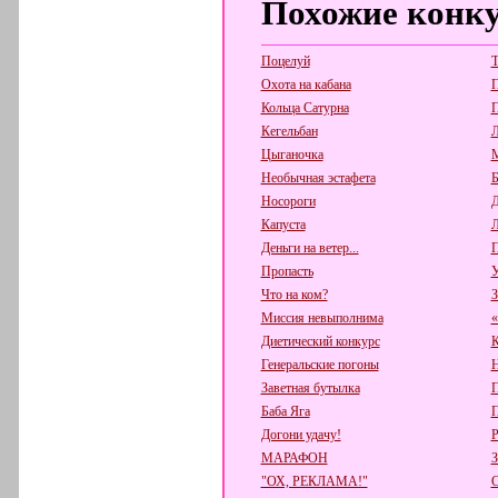
Похожие конк
Поцелуй
Т
Охота на кабана
Кольца Сатурна
П
Кегельбан
Л
Цыганочка
М
Необычная эстафета
Б
Носороги
Д
Капуста
Л
Деньги на ветер...
П
Пропасть
У
Что на ком?
З
Миссия невыполнима
«
Диетический конкурс
К
Генеральские погоны
Н
Заветная бутылка
П
Баба Яга
П
Догони удачу!
Р
МАРАФОН
"ОХ, РЕКЛАМА!"