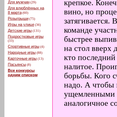
крепкое. Конеч
Для мужчин
(29)
Для влюблённых на
вино, но проце
8 марта
(60)
Розыгрыши
затягивается. 
(75)
Игры на улице
(36)
команде участн
Детские игры
(131)
Подростковые игры
быстрее выпива
(33)
на стол вверх 
Спортивные игры
(4)
Народные игры
(88)
кто последний 
Карточные игры
(13)
Пасьянсы
налитое. Прои
(8)
Все конкурсы
борьбы. Кого с
одним списком
надо. А чтобы
ущемленными -
аналогичное со