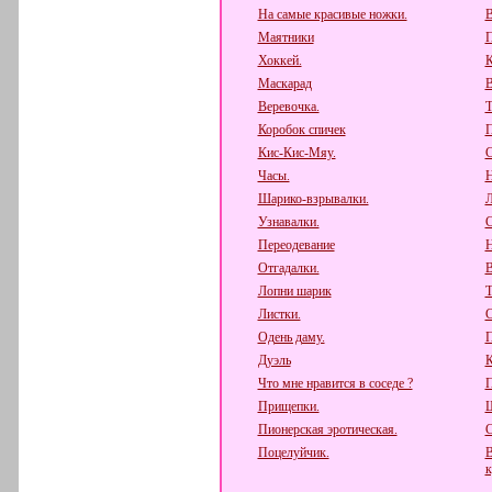
На самые красивые ножки.
В
Маятники
П
Хоккей.
К
Маскарад
В
Веревочка.
Т
Коробок спичек
П
Кис-Кис-Мяу.
С
Часы.
Н
Шарико-взрывалки.
Л
Узнавалки.
С
Переодевание
Н
Отгадалки.
В
Лопни шарик
Т
Листки.
С
Одень даму.
П
Дуэль
К
Что мне нравится в соседе ?
П
Прищепки.
Ш
Пионерская эротическая.
С
Поцелуйчик.
В
к