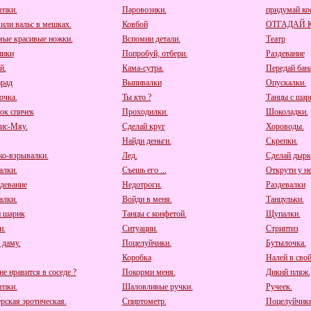
пки.
Паровозики.
придумай к
 или вальс в мешках.
Ковбой
ОТГАДАЙ 
мые красивые ножки.
Вспомни детали.
Театр
ники
Попробуй, отбери.
Раздевание
й.
Кама-сутра.
Передай бана
рад
Выпивалки
Опускалки.
очка.
Ты кто ?
Танцы с шар
ок спичек
Проходилки.
Шоколадки.
ис-Мяу.
Сделай круг
Хороводы.
Найди деньги.
Скрепки.
о-взрывалки.
Лед.
Сделай дырк
алки.
Съешь его ...
Открути у нег
девание
Недотроги.
Раздевалки
алки.
Войди в меня.
Танцульки.
 шарик
Танцы с конфетой.
Щупалки.
и.
Ситуации.
Стриптиз
 даму.
Поцелуйчики.
Бутылочка.
Коробка
Налей в свой
е нравится в соседе ?
Покорми меня.
Дикий пляж.
пки.
Шаловливые ручки.
Ручеек.
рская эротическая.
Спиртометр.
Поцелуйчики