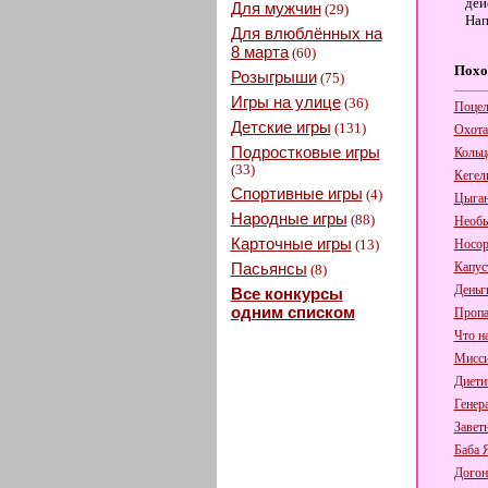
дей
Для мужчин
(29)
Нап
Для влюблённых на
8 марта
(60)
Похо
Розыгрыши
(75)
Игры на улице
(36)
Поцел
Детские игры
(131)
Охота
Подростковые игры
Кольц
(33)
Кегел
Спортивные игры
(4)
Цыган
Народные игры
(88)
Необы
Карточные игры
(13)
Носор
Пасьянсы
Капус
(8)
Деньги
Все конкурсы
одним списком
Пропа
Что н
Мисси
Диети
Генер
Завет
Баба 
Догон