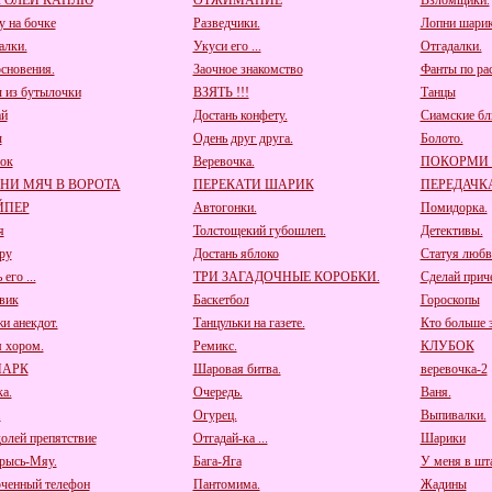
РОЛЕЙ КАПЛЮ
ОТЖИМАНИЕ
Взломщики.
у на бочке
Разведчики.
Лопни шарик
алки.
Укуси его ...
Отгадалки.
сновения.
Заочное знакомство
Фанты по ра
 из бутылочки
ВЗЯТЬ !!!
Танцы
ай
Достань конфету.
Сиамские бл
ы
Одень друг друга.
Болото.
ок
Веревочка.
ПОКОРМИ
НИ МЯЧ В ВОРОТА
ПЕРЕКАТИ ШАРИК
ПЕРЕДАЧК
ЙПЕР
Автогонки.
Помидорка.
я
Толстощекий губошлеп.
Детективы.
ру
Достань яблоко
Статуя любв
его ...
ТРИ ЗАГАДОЧНЫЕ КОРОБКИ.
Сделай приче
вик
Баскетбол
Гороскопы
и анекдот.
Танцульки на газете.
Кто больше з
 хором.
Ремикс.
КЛУБОК
ПАРК
Шаровая битва.
веревочка-2
а.
Очередь.
Ваня.
.
Огурец.
Выпивалки.
олей препятствие
Отгадай-ка ...
Шарики
рысь-Мяу.
Бага-Яга
У меня в шта
ченный телефон
Пантомима.
Жадины