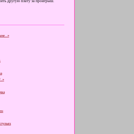
ачить другую плату за проигрыш.
не...»
к
а
..»
чка
ец
стульях