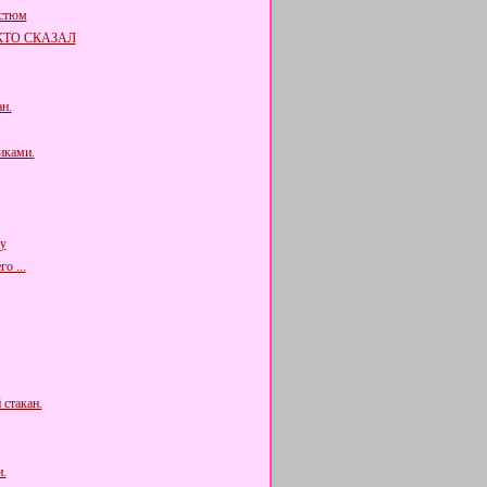
остюм
КТО СКАЗАЛ
н.
иками.
у
о ...
 стакан.
.