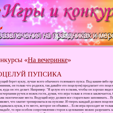
нкурсы «
На вечеринке
»
ОЦЕЛУЙ ПУПСИКА
ущий берет куклу, лучше всего обычного голенького пупса. Под каким-либо пр
нинник, он только что родился, так давайте его поцелуем) предлагает его поце
м, куда он это делает. Например: "Я целую его в глазик, чтобы он хорошо видел
исчерпании ручек и ножек гости, думая, что игра только в этом и заключается, 
ьма экзотические места. Ведущий игру должен все старательно запоминать... 
являет, что хватит тренироваться на пупсике. И тпереь каждый должен поцелов
едавалась кукла, в то место, которое он объявил.... Если игра проходит не толь
свадьбе, то при особом сопротивлении сторон к целованию можно разрешить з