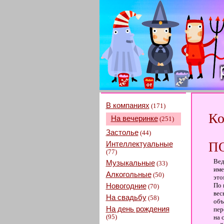
В компаниях
(171)
Ко
На вечеринке
(251)
Застолье
(44)
Интеллектуальные
П
(77)
Вед
Музыкальные
(33)
име
Алкогольные
(50)
это
Новогодние
По 
(70)
вес
На свадьбу
(58)
объ
На день рождения
пер
(95)
на 