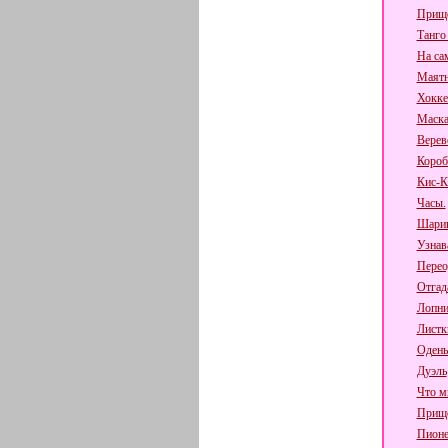
Прище
Танго
На са
Маят
Хокке
Маска
Верев
Короб
Кис-К
Часы.
Шарик
Узнав
Перео
Отгад
Лопни
Листк
Одень
Дуэль
Что мн
Прище
Пионе