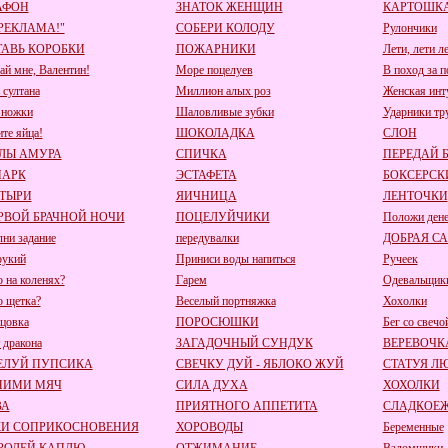
АФОН
ЗНАТОК ЖЕНЩИН
КАРТОШКА
 РЕКЛАМА!"
СОБЕРИ КОЛОДУ
Рулончики
АВЬ КОРОБКИ
ПОЖАРНИКИ
Лети, лети л
ай мне, Валентин!
Море поцелуев
В поход за 
 султана
Миллион алых роз
Женская инт
 ножки
Шаловливые зубки
Ударники тр
ите яйца!
ШОКОЛАДКА
СЛОН
ЛЫ АМУРА
СПИЧКА
ПЕРЕДАЙ 
ПАРК
ЭСТАФЕТА
БОКСЕРСК
ТЫРИ
ЯИЧНИЦА
ЛЕНТОЧКИ
РВОЙ БРАЧНОЙ НОЧИ
ПОЦЕЛУЙЧИКИ
Положи дене
ни задание
передувалки
ДОБРАЯ С
рукий
Приниси воды напиться
Ручеек
о на коленях?
Гарем
Одевальщик
о щетка?
Веселый портняжка
Хохолки
цовка
ПОРОСЮШКИ
Бег со свечо
 дракона
ЗАГАДОЧНЫЙ СУНДУК
ВЕРЕВОЧК
ЕЛУЙ ПУПСИКА
СВЕЧКУ ДУЙ - ЯБЛОКО ЖУЙ
СТАТУЯ Л
НИМИ МЯЧ
СИЛА ДУХА
ХОХОЛКИ
ВА
ПРИЯТНОГО АППЕТИТА
СЛАДКОЕ
КИ СОПРИКОСНОВЕНИЯ
ХОРОВОДЫ
Беременные