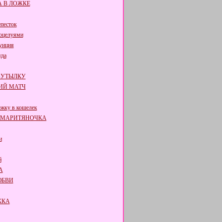
 В ЛОЖКЕ
епесток
поцелуями
уиция
уда
БУТЫЛКУ
ИЙ МАТЧ
жку в кошелек
АМАРИТЯНОЧКА
и
й
А
ЮБВИ
ЖКА