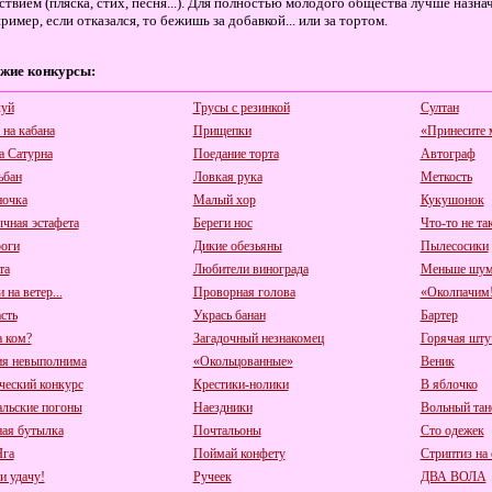
ствием (пляска, стих, песня...). Для полностью молодого общества лучше назн
ример, если отказался, то бежишь за добавкой... или за тортом.
жие конкурсы:
уй
Трусы с резинкой
Султан
 на кабана
Прищепки
«Принесите м
а Сатурна
Поедание торта
Автограф
ьбан
Ловкая рука
Меткость
очка
Малый хор
Кукушонок
чная эстафета
Береги нос
Что-то не та
оги
Дикие обезьяны
Пылесосики
та
Любители винограда
Меньше шум
 на ветер...
Проворная голова
«Околпачим!
сть
Укрась банан
Бартер
а ком?
Загадочный незнакомец
Горячая шту
я невыполнима
«Окольцованные»
Веник
ческий конкурс
Крестики-нолики
В яблочко
альские погоны
Наездники
Вольный тан
ная бутылка
Почтальоны
Сто одежек
Яга
Поймай конфету
Стриптиз на 
и удачу!
Ручеек
ДВА ВОЛА