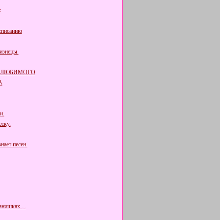
.
списанию
изнецы.
 ЛЮБИМОГО
А
и.
ску.
нает песен.
нишках ...