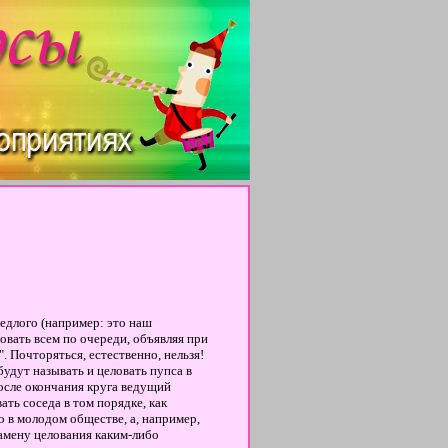
едлого (например: это наш
ловать всем по очереди, объявляя при
". Почторяться, естественно, нельзя!
будут называть и целовать пупса в
После окончания круга ведущий
ать соседа в том порядке, как
ко в молодом обществе, а, например,
амену целования каким-либо