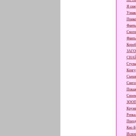
НЕ П
Я сиж
Узнав
Прико
Фанты
Смот
Фант
Короб
ЗАГО
СНА
Стуль
Кенгу
Съешь 
Снего
Покаж
Споем
ЗОО
Кружк
Репка
Преод
Кис-Б
Испор