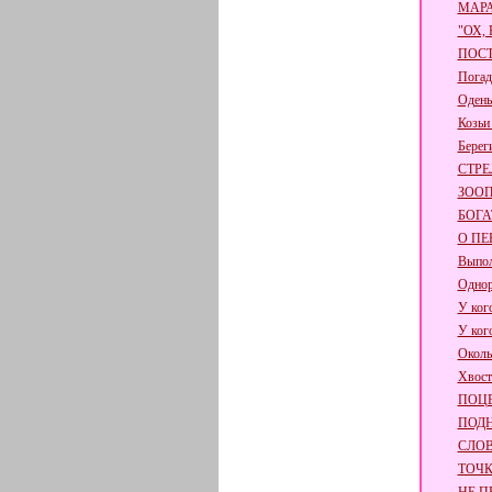
МАР
"ОХ,
ПОСТ
Погад
Одень
Козьи
Берег
СТРЕ
ЗОО
БОГА
О ПЕ
Выпол
Одно
У ког
У ког
Околь
Хвост
ПОЦ
ПОД
СЛО
ТОЧ