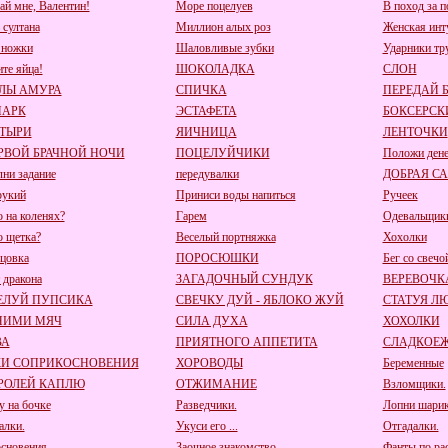
ай мне, Валентин!
Море поцелуев
В поход за 
 султана
Миллион алых роз
Женская инт
 ножки
Шаловливые зубки
Ударники тр
ите яйца!
ШОКОЛАДКА
СЛОН
ЛЫ АМУРА
СПИЧКА
ПЕРЕДАЙ 
ПАРК
ЭСТАФЕТА
БОКСЕРСК
ТЫРИ
ЯИЧНИЦА
ЛЕНТОЧКИ
РВОЙ БРАЧНОЙ НОЧИ
ПОЦЕЛУЙЧИКИ
Положи дене
ни задание
передувалки
ДОБРАЯ С
рукий
Приниси воды напиться
Ручеек
о на коленях?
Гарем
Одевальщик
о щетка?
Веселый портняжка
Хохолки
цовка
ПОРОСЮШКИ
Бег со свечо
 дракона
ЗАГАДОЧНЫЙ СУНДУК
ВЕРЕВОЧК
ЕЛУЙ ПУПСИКА
СВЕЧКУ ДУЙ - ЯБЛОКО ЖУЙ
СТАТУЯ Л
НИМИ МЯЧ
СИЛА ДУХА
ХОХОЛКИ
ВА
ПРИЯТНОГО АППЕТИТА
СЛАДКОЕ
КИ СОПРИКОСНОВЕНИЯ
ХОРОВОДЫ
Беременные
РОЛЕЙ КАПЛЮ
ОТЖИМАНИЕ
Взломщики.
у на бочке
Разведчики.
Лопни шарик
алки.
Укуси его ...
Отгадалки.
сновения.
Заочное знакомство
Фанты по ра