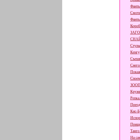
Фанты
Смот
Фант
Короб
ЗАГО
СНА
Стуль
Кенгу
Съешь 
Снего
Покаж
Споем
ЗОО
Кружк
Репка
Преод
Кис-Б
Испор
Прище
Танго
На са