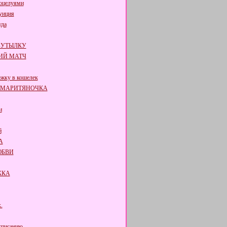
поцелуями
уиция
уда
БУТЫЛКУ
ИЙ МАТЧ
жку в кошелек
АМАРИТЯНОЧКА
и
й
А
ЮБВИ
ЖКА
.
списанию