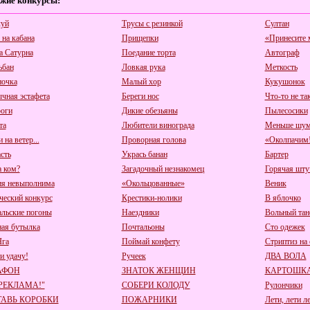
жие конкурсы:
уй
Трусы с резинкой
Султан
 на кабана
Прищепки
«Принесите м
а Сатурна
Поедание торта
Автограф
ьбан
Ловкая рука
Меткость
очка
Малый хор
Кукушонок
чная эстафета
Береги нос
Что-то не та
оги
Дикие обезьяны
Пылесосики
та
Любители винограда
Меньше шум
 на ветер...
Проворная голова
«Околпачим!
сть
Укрась банан
Бартер
а ком?
Загадочный незнакомец
Горячая шту
я невыполнима
«Окольцованные»
Веник
ческий конкурс
Крестики-нолики
В яблочко
альские погоны
Наездники
Вольный тан
ная бутылка
Почтальоны
Сто одежек
Яга
Поймай конфету
Стриптиз на 
и удачу!
Ручеек
ДВА ВОЛА
АФОН
ЗНАТОК ЖЕНЩИН
КАРТОШКА
 РЕКЛАМА!"
СОБЕРИ КОЛОДУ
Рулончики
АВЬ КОРОБКИ
ПОЖАРНИКИ
Лети, лети л