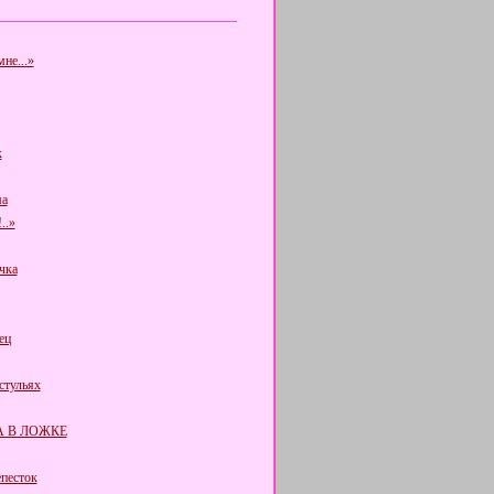
не...»
к
а
..»
чка
ец
стульях
 В ЛОЖКЕ
епесток