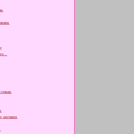
н.
иками.
у
о ...
 стакан.
.
, поставил.
.