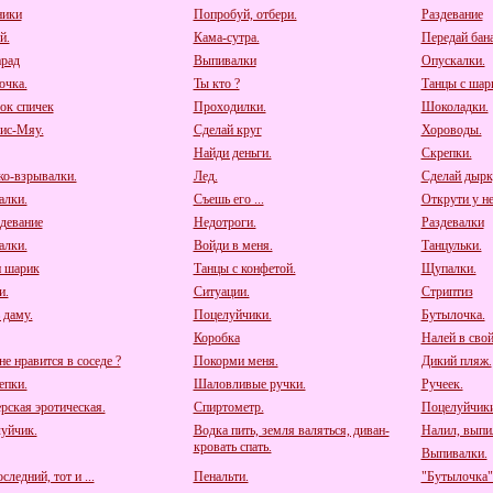
ники
Попробуй, отбери.
Раздевание
й.
Кама-сутра.
Передай бана
рад
Выпивалки
Опускалки.
очка.
Ты кто ?
Танцы с шар
ок спичек
Проходилки.
Шоколадки.
ис-Мяу.
Сделай круг
Хороводы.
Найди деньги.
Скрепки.
о-взрывалки.
Лед.
Сделай дырк
алки.
Съешь его ...
Открути у нег
девание
Недотроги.
Раздевалки
алки.
Войди в меня.
Танцульки.
 шарик
Танцы с конфетой.
Щупалки.
и.
Ситуации.
Стриптиз
 даму.
Поцелуйчики.
Бутылочка.
Коробка
Налей в свой
е нравится в соседе ?
Покорми меня.
Дикий пляж.
пки.
Шаловливые ручки.
Ручеек.
рская эротическая.
Спиртометр.
Поцелуйчики
уйчик.
Водка пить, земля валяться, диван-
Налил, выпил
кровать спать.
Выпивалки.
следний, тот и ...
Пенальти.
"Бутылочка"