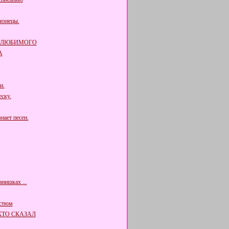
изнецы.
 ЛЮБИМОГО
А
и.
ску.
нает песен.
нишках ...
остюм
КТО СКАЗАЛ