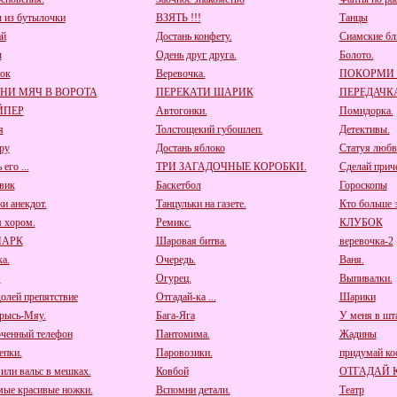
 из бутылочки
ВЗЯТЬ !!!
Танцы
ай
Достань конфету.
Сиамские бл
ы
Одень друг друга.
Болото.
ок
Веревочка.
ПОКОРМИ
НИ МЯЧ В ВОРОТА
ПЕРЕКАТИ ШАРИК
ПЕРЕДАЧК
ЙПЕР
Автогонки.
Помидорка.
я
Толстощекий губошлеп.
Детективы.
ру
Достань яблоко
Статуя любв
его ...
ТРИ ЗАГАДОЧНЫЕ КОРОБКИ.
Сделай приче
вик
Баскетбол
Гороскопы
и анекдот.
Танцульки на газете.
Кто больше з
 хором.
Ремикс.
КЛУБОК
ПАРК
Шаровая битва.
веревочка-2
а.
Очередь.
Ваня.
.
Огурец.
Выпивалки.
олей препятствие
Отгадай-ка ...
Шарики
рысь-Мяу.
Бага-Яга
У меня в шта
ченный телефон
Пантомима.
Жадины
пки.
Паровозики.
придумай к
 или вальс в мешках.
Ковбой
ОТГАДАЙ 
мые красивые ножки.
Вспомни детали.
Театр