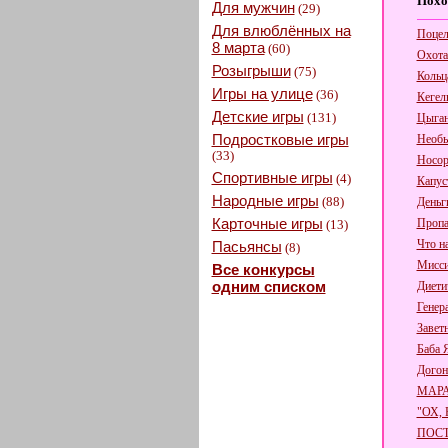
Похо
Для мужчин
(29)
Для влюблённых на
Поцел
8 марта
(60)
Охота
Розыгрыши
(75)
Кольц
Игры на улице
(36)
Кегел
Детские игры
(131)
Цыган
Подростковые игры
Необы
(33)
Носор
Спортивные игры
(4)
Капус
Народные игры
(88)
Деньги
Карточные игры
Пропа
(13)
Что н
Пасьянсы
(8)
Мисси
Все конкурсы
одним списком
Диети
Генер
Завет
Баба 
Догон
МАР
"ОХ,
ПОСТ