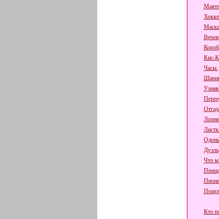
Маят
Хокке
Маска
Верев
Короб
Кис-К
Часы.
Шарик
Узнав
Перео
Отгад
Лопни
Листк
Одень
Дуэль
Что мн
Прище
Пионе
Поцел
Кто по