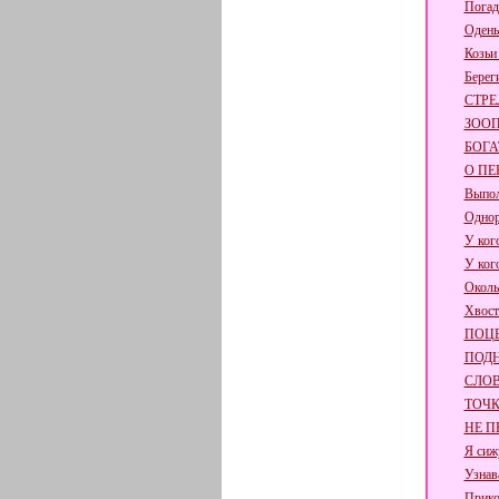
Погад
Одень
Козьи
Берег
СТРЕ
ЗОО
БОГА
О ПЕ
Выпол
Одно
У ког
У ког
Околь
Хвост
ПОЦ
ПОД
СЛО
ТОЧ
НЕ П
Я сиж
Узнав
Прико