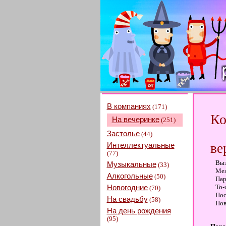
В компаниях
(171)
Ко
На вечеринке
(251)
Застолье
(44)
Интеллектуальные
ве
(77)
Выз
Музыкальные
(33)
Меж
Алкогольные
(50)
Пар
Новогодние
То-
(70)
Пос
На свадьбу
(58)
Пов
На день рождения
(95)