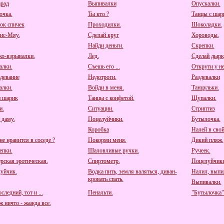
рад
Выпивалки
Опускалки.
очка.
Ты кто ?
Танцы с шар
ок спичек
Проходилки.
Шоколадки.
ис-Мяу.
Сделай круг
Хороводы.
Найди деньги.
Скрепки.
о-взрывалки.
Лед.
Сделай дырк
алки.
Съешь его ...
Открути у нег
девание
Недотроги.
Раздевалки
алки.
Войди в меня.
Танцульки.
 шарик
Танцы с конфетой.
Щупалки.
и.
Ситуации.
Стриптиз
 даму.
Поцелуйчики.
Бутылочка.
Коробка
Налей в свой
е нравится в соседе ?
Покорми меня.
Дикий пляж.
пки.
Шаловливые ручки.
Ручеек.
рская эротическая.
Спиртометр.
Поцелуйчики
уйчик.
Водка пить, земля валяться, диван-
Налил, выпил
кровать спать.
Выпивалки.
следний, тот и ...
Пенальти.
"Бутылочка"
 ничто - жажда все.