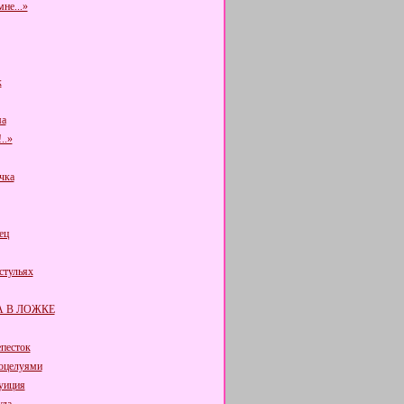
не...»
к
а
..»
чка
ец
стульях
 В ЛОЖКЕ
епесток
поцелуями
уиция