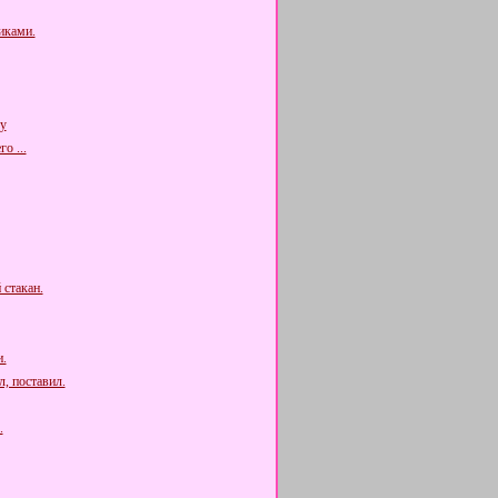
иками.
у
о ...
 стакан.
.
, поставил.
.