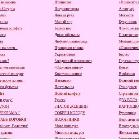
 на кабана
Прищепки
«Принесите м
а Сатурна
Поедание торта
Автограф
ьбан
Ловкая рука
Меткость
очка
Малый хор
Кукушонок
чная эстафета
Береги нос
Что-то не та
оги
Дикие обезьяны
Пылесосики
та
Любители винограда
Меньше шум
 на ветер...
Проворная голова
«Околпачим!
сть
Укрась банан
Бартер
а ком?
Загадочный незнакомец
Горячая шту
я невыполнима
«Окольцованные»
Веник
ческий конкурс
Крестики-нолики
В яблочко
альские погоны
Наездники
Вольный тан
ная бутылка
Почтальоны
Сто одежек
Яга
Поймай конфету
Стриптиз на 
и удачу!
Ручеек
ДВА ВОЛА
АФОН
ЗНАТОК ЖЕНЩИН
КАРТОШКА
 РЕКЛАМА!"
СОБЕРИ КОЛОДУ
Рулончики
АВЬ КОРОБКИ
ПОЖАРНИКИ
Лети, лети л
ай мне, Валентин!
Море поцелуев
В поход за 
 султана
Миллион алых роз
Женская инт