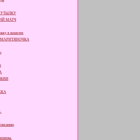
уда
БУТЫЛКУ
ИЙ МАТЧ
жку в кошелек
АМАРИТЯНОЧКА
и
й
А
ЮБВИ
ЖКА
.
списанию
изнецы.