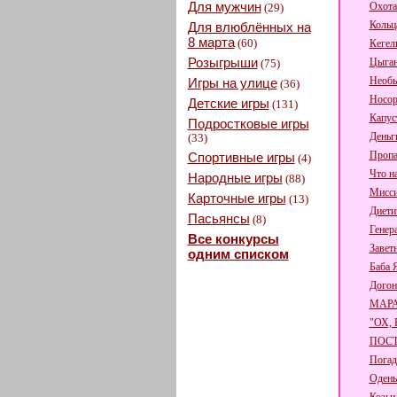
Для мужчин
Охота
(29)
Кольц
Для влюблённых на
8 марта
(60)
Кегел
Розыгрыши
Цыган
(75)
Необы
Игры на улице
(36)
Носор
Детские игры
(131)
Капус
Подростковые игры
Деньги
(33)
Пропа
Спортивные игры
(4)
Что н
Народные игры
(88)
Мисси
Карточные игры
(13)
Диети
Пасьянсы
(8)
Генер
Все конкурсы
Завет
одним списком
Баба 
Догон
МАР
"ОХ,
ПОСТ
Погад
Одень