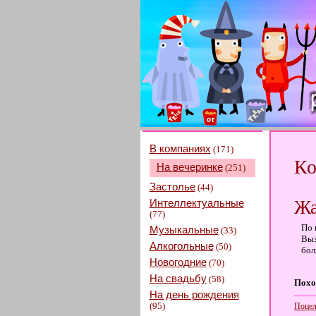
В компаниях
(171)
Ко
На вечеринке
(251)
Застолье
(44)
Интеллектуальные
Ж
(77)
По 
Музыкальные
(33)
Выз
Алкогольные
(50)
бол
Новогодние
(70)
На свадьбу
(58)
Похо
На день рождения
(95)
Поцел