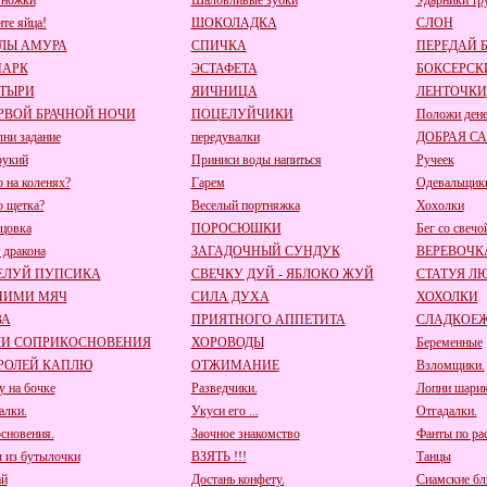
 ножки
Шаловливые зубки
Ударники тр
ите яйца!
ШОКОЛАДКА
СЛОН
ЛЫ АМУРА
СПИЧКА
ПЕРЕДАЙ 
ПАРК
ЭСТАФЕТА
БОКСЕРСК
ТЫРИ
ЯИЧНИЦА
ЛЕНТОЧКИ
РВОЙ БРАЧНОЙ НОЧИ
ПОЦЕЛУЙЧИКИ
Положи дене
ни задание
передувалки
ДОБРАЯ С
рукий
Приниси воды напиться
Ручеек
о на коленях?
Гарем
Одевальщик
о щетка?
Веселый портняжка
Хохолки
цовка
ПОРОСЮШКИ
Бег со свечо
 дракона
ЗАГАДОЧНЫЙ СУНДУК
ВЕРЕВОЧК
ЕЛУЙ ПУПСИКА
СВЕЧКУ ДУЙ - ЯБЛОКО ЖУЙ
СТАТУЯ Л
НИМИ МЯЧ
СИЛА ДУХА
ХОХОЛКИ
ВА
ПРИЯТНОГО АППЕТИТА
СЛАДКОЕ
КИ СОПРИКОСНОВЕНИЯ
ХОРОВОДЫ
Беременные
РОЛЕЙ КАПЛЮ
ОТЖИМАНИЕ
Взломщики.
у на бочке
Разведчики.
Лопни шарик
алки.
Укуси его ...
Отгадалки.
сновения.
Заочное знакомство
Фанты по ра
 из бутылочки
ВЗЯТЬ !!!
Танцы
ай
Достань конфету.
Сиамские бл