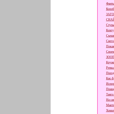
Фант
Короб
ЗАГО
СНА
Стуль
Кенгу
Съешь 
Снего
Покаж
Споем
ЗОО
Кружк
Репка
Преод
Кис-Б
Испор
Прище
Танго
На са
Маят
Хокке