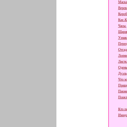
Маска
Верев
Короб
Кис-К
Часы.
Шарик
Узнав
Перео
Отгад
Лопни
Листк
Одень
Дуэль
Что мн
Прище
Пионе
Поцел
Кто по
Имидж