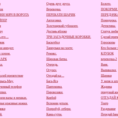
ы
Одень друг друга.
Болото.
ок
Веревочка.
ПОКОРМИ
НИ МЯЧ В ВОРОТА
ПЕРЕКАТИ ШАРИК
ПЕРЕДАЧК
ЙПЕР
Автогонки.
Помидорка.
я
Толстощекий губошлеп.
Детективы.
ру
Достань яблоко
Статуя любв
его ...
ТРИ ЗАГАДОЧНЫЕ КОРОБКИ.
Сделай приче
вик
Баскетбол
Гороскопы
и анекдот.
Танцульки на газете.
Кто больше з
 хором.
Ремикс.
КЛУБОК
ПАРК
Шаровая битва.
веревочка-2
а.
Очередь.
Ваня.
.
Огурец.
Выпивалки.
олей препятствие
Отгадай-ка ...
Шарики
рысь-Мяу.
Бага-Яга
У меня в шта
ченный телефон
Пантомима.
Жадины
пки.
Паровозики.
придумай к
 или вальс в мешках.
Ковбой
ОТГАДАЙ 
мые красивые ножки.
Вспомни детали.
Театр
ники
Попробуй, отбери.
Раздевание
й.
Кама-сутра.
Передай бана