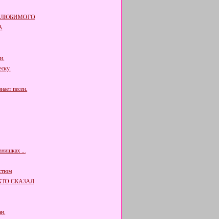
 ЛЮБИМОГО
А
и.
ску.
нает песен.
нишках ...
остюм
КТО СКАЗАЛ
н.