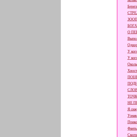
Козьи
Берег
СТРЕ
ЗОО
БОГА
О ПЕ
Выпол
Одно
У ког
У ког
Околь
Хвост
ПОЦ
ПОД
СЛО
ТОЧ
НЕ П
Я сиж
Узнав
Прико
Фанты
Смот