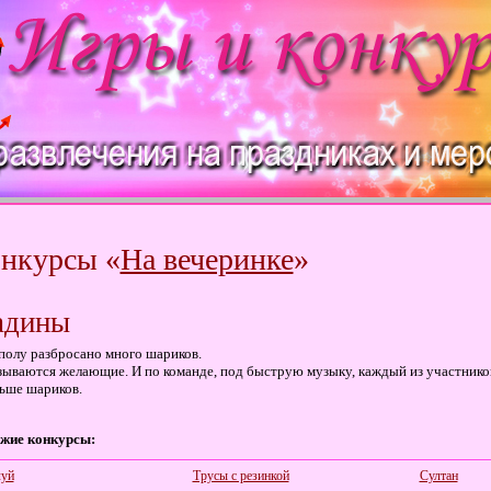
нкурсы «
На вечеринке
»
адины
полу разбросано много шариков.
ываются желающие. И по команде, под быструю музыку, каждый из участников
ьше шариков.
жие конкурсы:
уй
Трусы с резинкой
Султан