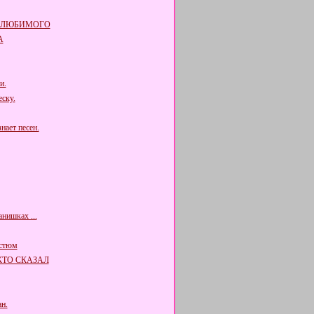
 ЛЮБИМОГО
А
и.
ску.
нает песен.
нишках ...
остюм
КТО СКАЗАЛ
н.