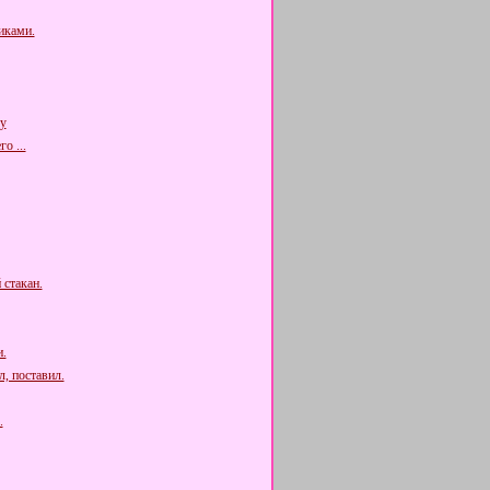
иками.
у
о ...
 стакан.
.
, поставил.
.