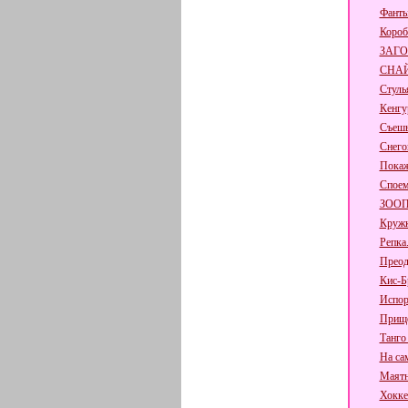
Фант
Короб
ЗАГО
СНА
Стуль
Кенгу
Съешь 
Снего
Покаж
Споем
ЗОО
Кружк
Репка
Преод
Кис-Б
Испор
Прище
Танго
На са
Маят
Хокке