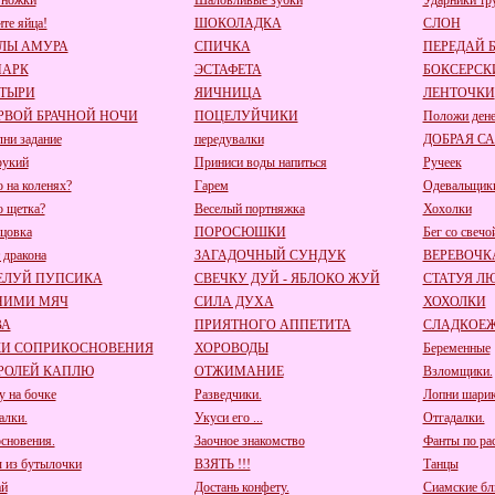
 ножки
Шаловливые зубки
Ударники тр
ите яйца!
ШОКОЛАДКА
СЛОН
ЛЫ АМУРА
СПИЧКА
ПЕРЕДАЙ 
ПАРК
ЭСТАФЕТА
БОКСЕРСК
ТЫРИ
ЯИЧНИЦА
ЛЕНТОЧКИ
РВОЙ БРАЧНОЙ НОЧИ
ПОЦЕЛУЙЧИКИ
Положи дене
ни задание
передувалки
ДОБРАЯ С
рукий
Приниси воды напиться
Ручеек
о на коленях?
Гарем
Одевальщик
о щетка?
Веселый портняжка
Хохолки
цовка
ПОРОСЮШКИ
Бег со свечо
 дракона
ЗАГАДОЧНЫЙ СУНДУК
ВЕРЕВОЧК
ЕЛУЙ ПУПСИКА
СВЕЧКУ ДУЙ - ЯБЛОКО ЖУЙ
СТАТУЯ Л
НИМИ МЯЧ
СИЛА ДУХА
ХОХОЛКИ
ВА
ПРИЯТНОГО АППЕТИТА
СЛАДКОЕ
КИ СОПРИКОСНОВЕНИЯ
ХОРОВОДЫ
Беременные
РОЛЕЙ КАПЛЮ
ОТЖИМАНИЕ
Взломщики.
у на бочке
Разведчики.
Лопни шарик
алки.
Укуси его ...
Отгадалки.
сновения.
Заочное знакомство
Фанты по ра
 из бутылочки
ВЗЯТЬ !!!
Танцы
ай
Достань конфету.
Сиамские бл