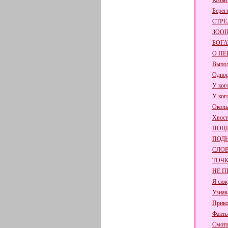
Козьи
Берег
СТРЕ
ЗОО
БОГА
О ПЕ
Выпол
Одно
У ког
У ког
Околь
Хвост
ПОЦ
ПОД
СЛО
ТОЧ
НЕ П
Я сиж
Узнав
Прико
Фанты
Смот