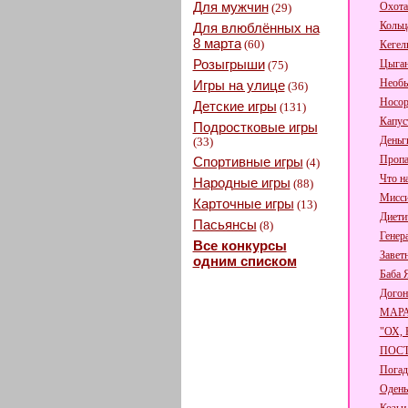
Для мужчин
Охота
(29)
Кольц
Для влюблённых на
8 марта
(60)
Кегел
Розыгрыши
Цыган
(75)
Необы
Игры на улице
(36)
Носор
Детские игры
(131)
Капус
Подростковые игры
Деньги
(33)
Пропа
Спортивные игры
(4)
Что н
Народные игры
(88)
Мисси
Карточные игры
(13)
Диети
Пасьянсы
(8)
Генер
Все конкурсы
Завет
одним списком
Баба 
Догон
МАР
"ОХ,
ПОСТ
Погад
Одень