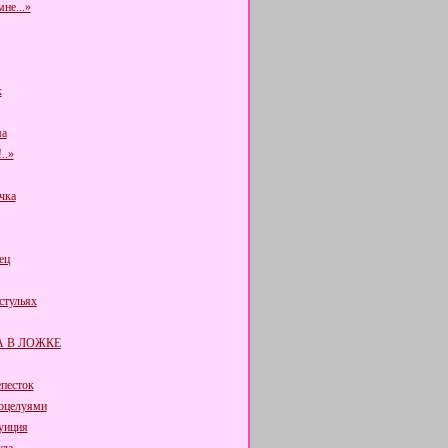
не...»
к
а
..»
чка
ец
стульях
 В ЛОЖКЕ
епесток
поцелуями
уиция