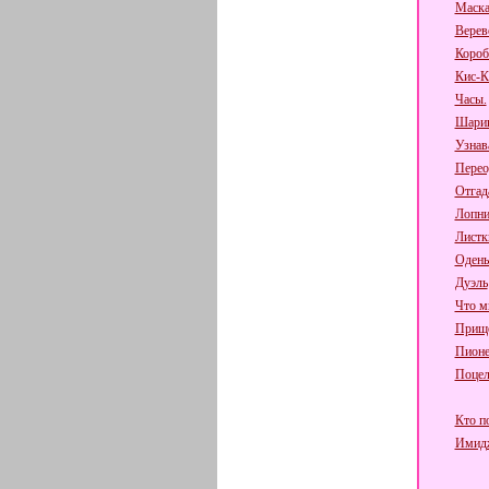
Маска
Верев
Короб
Кис-К
Часы.
Шарик
Узнав
Перео
Отгад
Лопни
Листк
Одень
Дуэль
Что мн
Прище
Пионе
Поцел
Кто по
Имидж