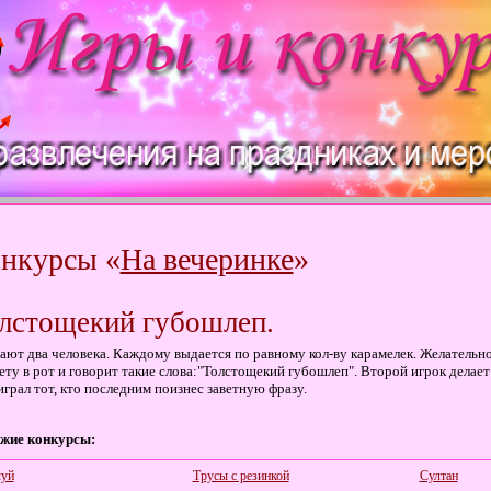
нкурсы «
На вечеринке
»
лстощекий губошлеп.
ают два человека. Каждому выдается по равному кол-ву карамелек. Желательн
ету в рот и говорит такие слова:"Толстощекий губошлеп". Второй игрок делает 
грал тот, кто последним поизнес заветную фразу.
жие конкурсы:
уй
Трусы с резинкой
Султан