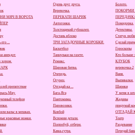
ы
Одень друг друга.
Болото.
ок
Веревочка.
ПОКОРМИ
НИ МЯЧ В ВОРОТА
ПЕРЕКАТИ ШАРИК
ПЕРЕДАЧК
ЙПЕР
Автогонки.
Помидорка.
я
Толстощекий губошлеп.
Детективы.
ру
Достань яблоко
Статуя любв
его ...
ТРИ ЗАГАДОЧНЫЕ КОРОБКИ.
Сделай приче
вик
Баскетбол
Гороскопы
и анекдот.
Танцульки на газете.
Кто больше з
 хором.
Ремикс.
КЛУБОК
ПАРК
Шаровая битва.
веревочка-2
а.
Очередь.
Ваня.
.
Огурец.
Выпивалки.
олей препятствие
Отгадай-ка ...
Шарики
рысь-Мяу.
Бага-Яга
У меня в шта
ченный телефон
Пантомима.
Жадины
пки.
Паровозики.
придумай к
 или вальс в мешках.
Ковбой
ОТГАДАЙ 
мые красивые ножки.
Вспомни детали.
Театр
ники
Попробуй, отбери.
Раздевание
й.
Кама-сутра.
Передай бана