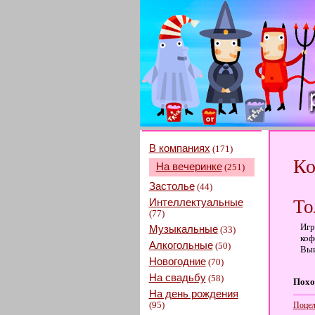
В компаниях
(171)
Ко
На вечеринке
(251)
Застолье
(44)
Интеллектуальные
То
(77)
Игр
Музыкальные
(33)
коф
Алкогольные
(50)
Выи
Новогодние
(70)
На свадьбу
(58)
Похо
На день рождения
(95)
Поцел