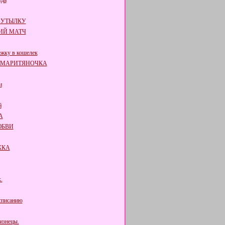
уда
БУТЫЛКУ
ИЙ МАТЧ
жку в кошелек
АМАРИТЯНОЧКА
и
й
А
ЮБВИ
ЖКА
.
списанию
изнецы.