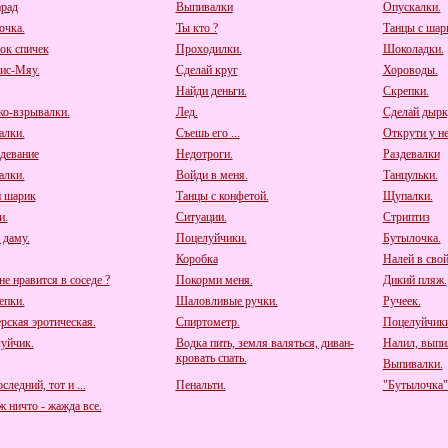
рад
Выпивалки
Опускалки.
очка.
Ты кто ?
Танцы с шар
ок спичек
Проходилки.
Шоколадки.
ис-Мяу.
Сделай круг
Хороводы.
Найди деньги.
Скрепки.
о-взрывалки.
Лед.
Сделай дырк
алки.
Съешь его ...
Открути у нег
девание
Недотроги.
Раздевалки
алки.
Войди в меня.
Танцульки.
 шарик
Танцы с конфетой.
Щупалки.
и.
Ситуации.
Стриптиз
 даму.
Поцелуйчики.
Бутылочка.
Коробка
Налей в свой
е нравится в соседе ?
Покорми меня.
Дикий пляж.
пки.
Шаловливые ручки.
Ручеек.
рская эротическая.
Спиртометр.
Поцелуйчики
уйчик.
Водка пить, земля валяться, диван-
Налил, выпил
кровать спать.
Выпивалки.
следний, тот и ...
Пенальти.
"Бутылочка"
 ничто - жажда все.