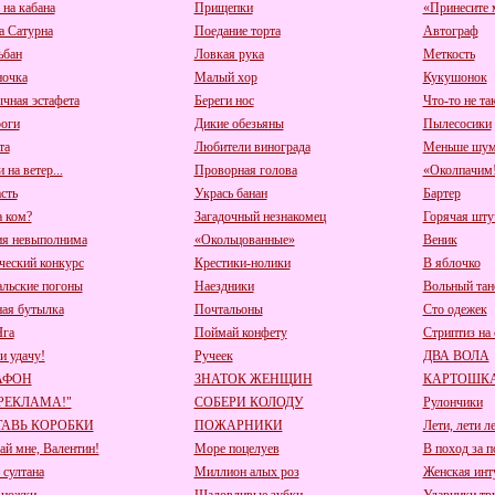
 на кабана
Прищепки
«Принесите м
а Сатурна
Поедание торта
Автограф
ьбан
Ловкая рука
Меткость
очка
Малый хор
Кукушонок
чная эстафета
Береги нос
Что-то не та
оги
Дикие обезьяны
Пылесосики
та
Любители винограда
Меньше шум
 на ветер...
Проворная голова
«Околпачим!
сть
Укрась банан
Бартер
а ком?
Загадочный незнакомец
Горячая шту
я невыполнима
«Окольцованные»
Веник
ческий конкурс
Крестики-нолики
В яблочко
альские погоны
Наездники
Вольный тан
ная бутылка
Почтальоны
Сто одежек
Яга
Поймай конфету
Стриптиз на 
и удачу!
Ручеек
ДВА ВОЛА
АФОН
ЗНАТОК ЖЕНЩИН
КАРТОШКА
 РЕКЛАМА!"
СОБЕРИ КОЛОДУ
Рулончики
АВЬ КОРОБКИ
ПОЖАРНИКИ
Лети, лети л
ай мне, Валентин!
Море поцелуев
В поход за 
 султана
Миллион алых роз
Женская инт