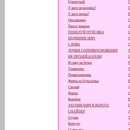
Однорукий
П
У кого на коленях?
Г
У кого щетка?
В
Окольцовка
Хвост дракона
ПОЦЕЛУЙ ПУПСИКА
ПОДНИМИ МЯЧ
СЛОВА
ТОЧКИ СОПРИКОСНОВЕНИЯ
НЕ ПРОЛЕЙ КАПЛЮ
Я сижу на бочке
Р
Узнавалки.
У
Прикосновения.
З
Фанты из бутылочки
В
Смотай
Д
Фанты
О
Коробок
В
ЗАГОНИ МЯЧ В ВОРОТА
СНАЙПЕР
А
Стулья
Т
Кенгуру
Д
Съешь его ...