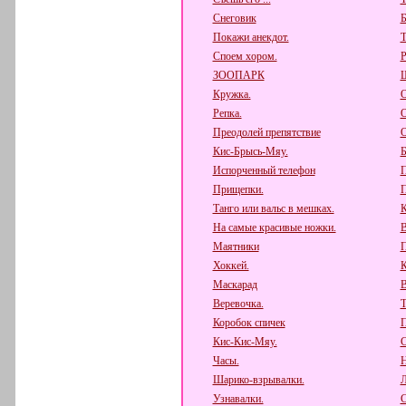
Снеговик
Б
Покажи анекдот.
Т
Споем хором.
Р
ЗООПАРК
Ш
Кружка.
О
Репка.
О
Преодолей препятствие
О
Кис-Брысь-Мяу.
Б
Испорченный телефон
П
Прищепки.
П
Танго или вальс в мешках.
К
На самые красивые ножки.
В
Маятники
П
Хоккей.
К
Маскарад
В
Веревочка.
Т
Коробок спичек
П
Кис-Кис-Мяу.
С
Часы.
Н
Шарико-взрывалки.
Л
Узнавалки.
С