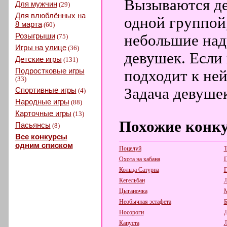
Вызываются де
Для мужчин
(29)
Для влюблённых на
одной группой,
8 марта
(60)
Розыгрыши
небольшие над
(75)
Игры на улице
(36)
девушек. Если
Детские игры
(131)
Подростковые игры
подходит к ней
(33)
Задача девушек
Спортивные игры
(4)
Народные игры
(88)
Карточные игры
(13)
Похожие конк
Пасьянсы
(8)
Все конкурсы
одним списком
Поцелуй
Т
Охота на кабана
Кольца Сатурна
П
Кегельбан
Л
Цыганочка
М
Необычная эстафета
Б
Носороги
Д
Капуста
Л