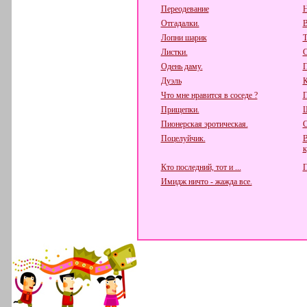
Переодевание
Н
Отгадалки.
В
Лопни шарик
Т
Листки.
С
Одень даму.
П
Дуэль
К
Что мне нравится в соседе ?
П
Прищепки.
Ш
Пионерская эротическая.
С
Поцелуйчик.
В
к
Кто последний, тот и ...
П
Имидж ничто - жажда все.