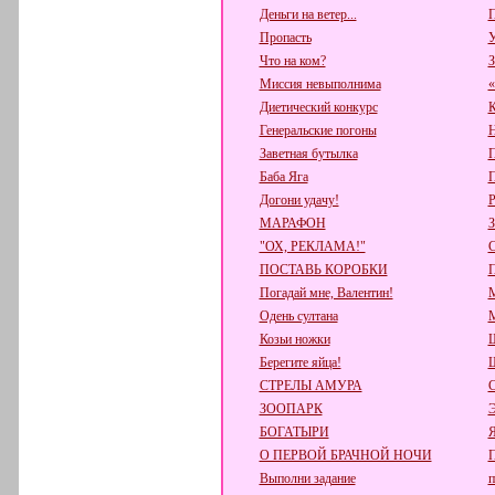
Деньги на ветер...
П
Пропасть
У
Что на ком?
З
Миссия невыполнима
«
Диетический конкурс
К
Генеральские погоны
Н
Заветная бутылка
П
Баба Яга
П
Догони удачу!
Р
МАРАФОН
"ОХ, РЕКЛАМА!"
ПОСТАВЬ КОРОБКИ
Погадай мне, Валентин!
М
Одень султана
М
Козьи ножки
Ш
Берегите яйца!
СТРЕЛЫ АМУРА
ЗООПАРК
БОГАТЫРИ
О ПЕРВОЙ БРАЧНОЙ НОЧИ
Выполни задание
п