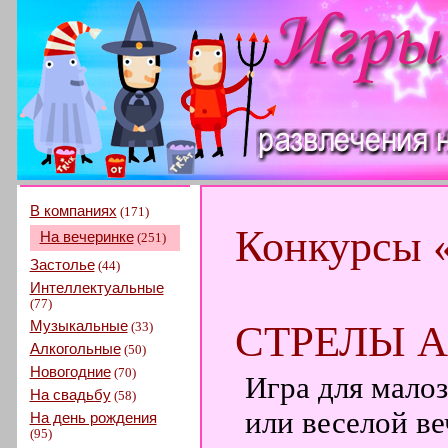
В компаниях
(171)
Конкурсы 
На вечеринке
(251)
Застолье
(44)
Интеллектуальные
(77)
Музыкальные
СТРЕЛЫ 
(33)
Алкогольные
(50)
Новогодние
(70)
Игра для мало
На свадьбу
(58)
или веселой ве
На день рождения
(95)