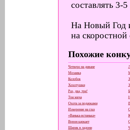
составлять 3-5
На Новый Год 
на скоростной 
Похожие конк
Четверо на диване
Л
Мозаика
М
Колобок
З
Хохотушки
З
Раз, два, три!
Б
Три мяча
Н
Охота за подарками
В
Измерение на глаз
С
«Ванька-встанька»
К
Ворон каркает
С
Шарик в ладони
Ч