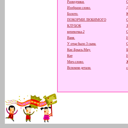
Разведчики.
С
Изобрази слово.
Д
Болото.
К
ПОКОРМИ ЛЮБИМОГО
КЛУБОК
веревочка-2
О
Ваня.
И
У отца было 3 сына.
О
Кис-Брысь-Мяу.
Б
Кит
И
Мяч-слово.
Вспомни детали.