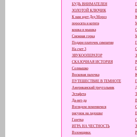
БУДЬ ВНИМАТЕЛЕН
П
ЗОЛОТОЙ КЛЮЧИК
К нам идет Дед Мороз
поросята и котята
кошка и мышка
С
Снежная горка
М
Подари платочек симпатии
П
На счет 3
С
ЗВУКООПЕРАТОР
СКАЗОЧНАЯ ИСТОРИЯ
Р
Солнышко
П
Восковая палочка
К
ПУТЕШЕСТВИЕ В ТЕМНОТЕ
Американский треугольник
Д
Эстафета
Т
Да-нет-да
В
Взглядом поменяемся
С
рисунок на ладошке
Е
Газетка
С
ИГРА НА ЧЕСТНОСТЬ
Взломщики.
Р