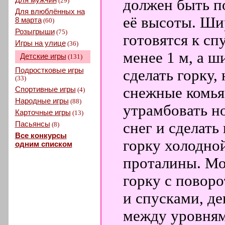
(29)
должен быть по
Для влюблённых на
её высоты. Ши
8 марта
(60)
Розыгрыши
(75)
готовятся к спу
Игры на улице
(36)
менее 1 м, а ш
Детские игры
(131)
Подростковые игры
сделать горку,
(33)
снежные комья 
Спортивные игры
(4)
Народные игры
(88)
утрамбовать н
Карточные игры
(13)
Пасьянсы
снег и сделать
(8)
Все конкурсы
горку холодной
одним списком
проталины. Мо
горку с повор
и спусками, д
между уровням