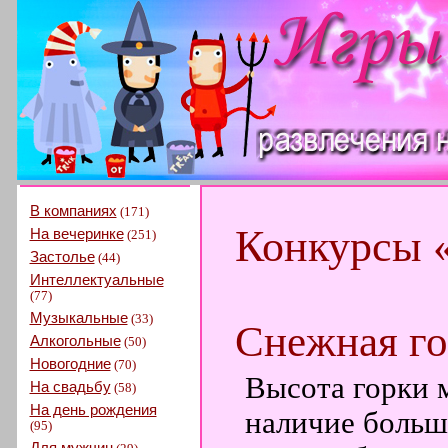
В компаниях
(171)
Конкурсы 
На вечеринке
(251)
Застолье
(44)
Интеллектуальные
(77)
Музыкальные
(33)
Снежная го
Алкогольные
(50)
Новогодние
(70)
Высота горки 
На свадьбу
(58)
На день рождения
наличие больш
(95)
Для мужчин