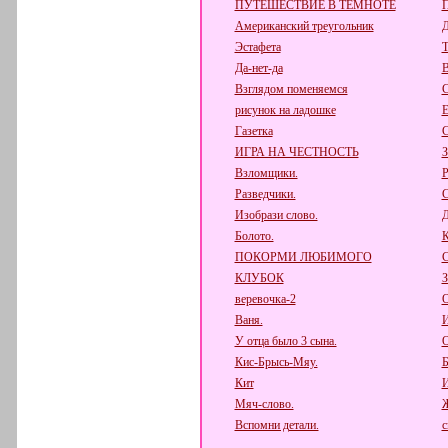
ПУТЕШЕСТВИЕ В ТЕМНОТЕ
Американский треугольник
Д
Эстафета
Т
Да-нет-да
В
Взглядом поменяемся
С
рисунок на ладошке
Е
Газетка
С
ИГРА НА ЧЕСТНОСТЬ
Взломщики.
Р
Разведчики.
С
Изобрази слово.
Д
Болото.
К
ПОКОРМИ ЛЮБИМОГО
КЛУБОК
веревочка-2
О
Ваня.
И
У отца было 3 сына.
О
Кис-Брысь-Мяу.
Б
Кит
И
Мяч-слово.
Вспомни детали.