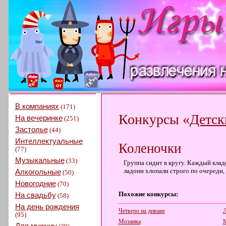
В компаниях
(171)
Конкурсы «
Детск
На вечеринке
(251)
Застолье
(44)
Интеллектуальные
Коленочки
(77)
Музыкальные
(33)
Группа сидит в кругу. Каждый кладе
ладони хлопали строго по очереди,
Алкогольные
(50)
Новогодние
(70)
Похожие конкурсы:
На свадьбу
(58)
На день рождения
Четверо на диване
Л
(95)
Мозаика
М
Для мужчин