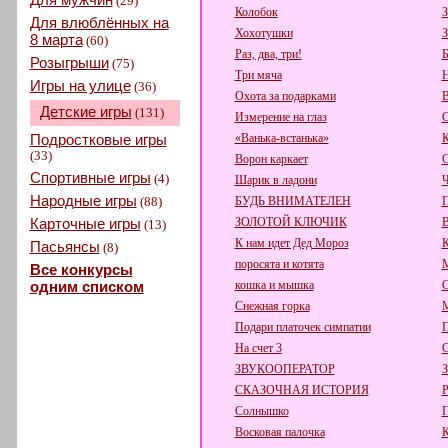
(29)
Колобок
З
Для влюблённых на
Хохотушки
З
8 марта
(60)
Раз, два, три!
Б
Розыгрыши
(75)
Три мяча
Н
Игры на улице
(36)
Охота за подарками
В
Детские игры
(131)
Измерение на глаз
С
Подростковые игры
«Ванька-встанька»
К
(33)
Ворон каркает
С
Спортивные игры
(4)
Шарик в ладони
Ч
Народные игры
(88)
БУДЬ ВНИМАТЕЛЕН
П
Карточные игры
ЗОЛОТОЙ КЛЮЧИК
(13)
К нам идет Дед Мороз
Пасьянсы
(8)
поросята и котята
Все конкурсы
одним списком
кошка и мышка
С
Снежная горка
М
Подари платочек симпатии
П
На счет 3
С
ЗВУКООПЕРАТОР
СКАЗОЧНАЯ ИСТОРИЯ
Р
Солнышко
П
Восковая палочка
К