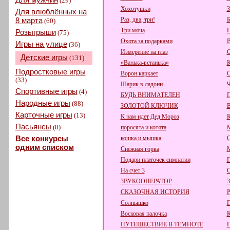
(29)
Хохотушки
З
Для влюблённых на
8 марта
Раз, два, три!
Б
(60)
Три мяча
Н
Розыгрыши
(75)
Охота за подарками
В
Игры на улице
(36)
Измерение на глаз
С
Детские игры
(131)
«Ванька-встанька»
К
Подростковые игры
Ворон каркает
С
(33)
Шарик в ладони
Ч
Спортивные игры
(4)
БУДЬ ВНИМАТЕЛЕН
П
Народные игры
(88)
ЗОЛОТОЙ КЛЮЧИК
Карточные игры
(13)
К нам идет Дед Мороз
Пасьянсы
(8)
поросята и котята
Все конкурсы
кошка и мышка
С
одним списком
Снежная горка
М
Подари платочек симпатии
П
На счет 3
С
ЗВУКООПЕРАТОР
СКАЗОЧНАЯ ИСТОРИЯ
Р
Солнышко
П
Восковая палочка
К
ПУТЕШЕСТВИЕ В ТЕМНОТЕ