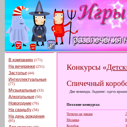
В компаниях
(171)
Конкурсы «
Детск
На вечеринке
(251)
Застолье
(44)
Интеллектуальные
Спичечный короб
(77)
Музыкальные
(33)
Две команды. Задание: одеть крыше
Алкогольные
(50)
Новогодние
(70)
Похожие конкурсы:
На свадьбу
(58)
Четверо на диване
Л
На день рождения
Мозаика
М
(95)
Колобок
З
Для мужчин