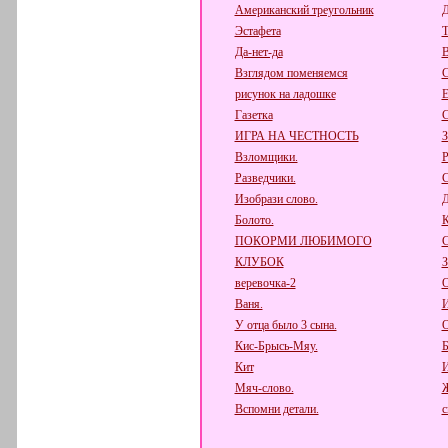
Американский треугольник
Д
Эстафета
Т
Да-нет-да
В
Взглядом поменяемся
С
рисунок на ладошке
Е
Газетка
С
ИГРА НА ЧЕСТНОСТЬ
Взломщики.
Р
Разведчики.
С
Изобрази слово.
Д
Болото.
К
ПОКОРМИ ЛЮБИМОГО
КЛУБОК
веревочка-2
О
Ваня.
И
У отца было 3 сына.
О
Кис-Брысь-Мяу.
Б
Кит
И
Мяч-слово.
Вспомни детали.