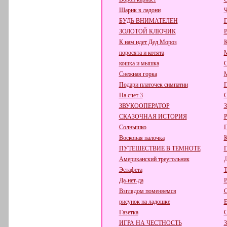
Шарик в ладони
Ч
БУДЬ ВНИМАТЕЛЕН
П
ЗОЛОТОЙ КЛЮЧИК
К нам идет Дед Мороз
поросята и котята
кошка и мышка
С
Снежная горка
М
Подари платочек симпатии
П
На счет 3
С
ЗВУКООПЕРАТОР
СКАЗОЧНАЯ ИСТОРИЯ
Р
Солнышко
П
Восковая палочка
К
ПУТЕШЕСТВИЕ В ТЕМНОТЕ
Американский треугольник
Д
Эстафета
Т
Да-нет-да
В
Взглядом поменяемся
С
рисунок на ладошке
Е
Газетка
С
ИГРА НА ЧЕСТНОСТЬ