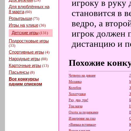
(29)
игроку в руку 
Для влюблённых на
становится в в
8 марта
(60)
Розыгрыши
(75)
ведро, а второ
Игры на улице
(36)
игрок должен 
Детские игры
(131)
Подростковые игры
дистанцию и п
(33)
Спортивные игры
(4)
Народные игры
(88)
Похожие конк
Карточные игры
(13)
Пасьянсы
(8)
Четверо на диване
Л
Все конкурсы
Мозаика
М
одним списком
Колобок
З
Хохотушки
З
Раз, два, три!
Б
Три мяча
Н
Охота за подарками
В
Измерение на глаз
С
«Ванька-встанька»
К
Ворон каркает
С