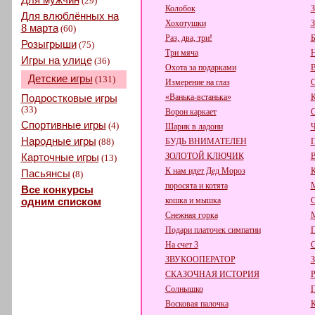
(29)
Колобок
З
Для влюблённых на
Хохотушки
З
8 марта
(60)
Раз, два, три!
Б
Розыгрыши
(75)
Три мяча
Н
Игры на улице
(36)
Охота за подарками
В
Детские игры
(131)
Измерение на глаз
С
Подростковые игры
«Ванька-встанька»
К
(33)
Ворон каркает
С
Спортивные игры
(4)
Шарик в ладони
Ч
Народные игры
(88)
БУДЬ ВНИМАТЕЛЕН
П
Карточные игры
ЗОЛОТОЙ КЛЮЧИК
(13)
К нам идет Дед Мороз
Пасьянсы
(8)
поросята и котята
Все конкурсы
одним списком
кошка и мышка
С
Снежная горка
М
Подари платочек симпатии
П
На счет 3
С
ЗВУКООПЕРАТОР
СКАЗОЧНАЯ ИСТОРИЯ
Р
Солнышко
П
Восковая палочка
К