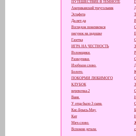
ПУТЕШЕСТВИЕ В ТЕМНОТЕ
Американский треугольник
Д
Эстафета
Т
Да-нет-да
В
Взглядом поменяемся
С
рисунок на ладошке
Е
Газетка
С
ИГРА НА ЧЕСТНОСТЬ
Взломщики.
Р
Разведчики.
С
Изобрази слово.
Д
Болото.
К
ПОКОРМИ ЛЮБИМОГО
КЛУБОК
веревочка-2
О
Ваня.
И
У отца было 3 сына.
О
Кис-Брысь-Мяу.
Б
Кит
И
Мяч-слово.
Вспомни детали.