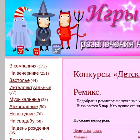
В компаниях
(171)
Конкурсы «
Детск
На вечеринке
(251)
Застолье
(44)
Интеллектуальные
Ремикс.
(77)
Музыкальные
(33)
Подобраны ремиксом популярные мел
Вызывается 5 пар. Кто лучше станц
Алкогольные
(50)
Новогодние
(70)
Похожие конкурсы:
На свадьбу
(58)
На день рождения
Четверо на диване
Л
(95)
Мозаика
М
Для мужчин