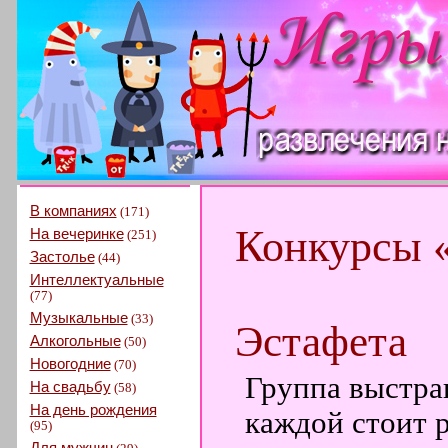
В компаниях
(171)
Конкурсы 
На вечеринке
(251)
Застолье
(44)
Интеллектуальные
(77)
Музыкальные
(33)
Эстафета
Алкогольные
(50)
Новогодние
(70)
Группа выстраи
На свадьбу
(58)
На день рождения
каждой стоит р
(95)
Для мужчин