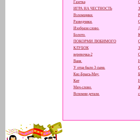
Газетка
С
ИГРА НА ЧЕСТНОСТЬ
Взломщики.
Р
Разведчики.
С
Изобрази слово.
Д
Болото.
К
ПОКОРМИ ЛЮБИМОГО
КЛУБОК
веревочка-2
О
Ваня.
И
У отца было 3 сына.
О
Кис-Брысь-Мяу.
Б
Кит
И
Мяч-слово.
Вспомни детали.