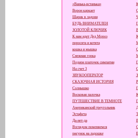
«Ванька-встанька»
К
Ворон каркает
С
Шарик в ладони
Ч
БУДЬ ВНИМАТЕЛЕН
П
ЗОЛОТОЙ КЛЮЧИК
К нам идет Дед Мороз
поросята и котята
кошка и мышка
С
Снежная горка
М
Подари платочек симпатии
П
На счет 3
С
ЗВУКООПЕРАТОР
СКАЗОЧНАЯ ИСТОРИЯ
Р
Солнышко
П
Восковая палочка
К
ПУТЕШЕСТВИЕ В ТЕМНОТЕ
Американский треугольник
Д
Эстафета
Т
Да-нет-да
В
Взглядом поменяемся
С
рисунок на ладошке
Е