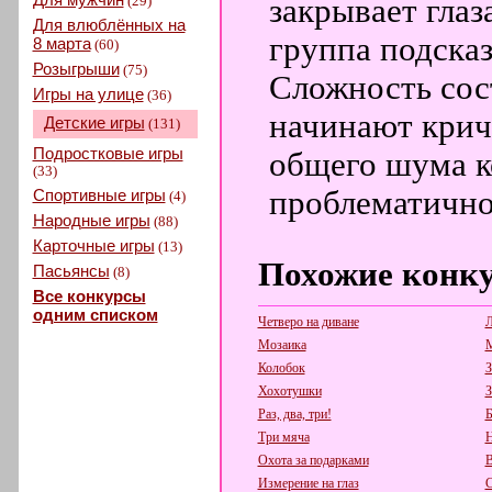
(29)
закрывает глаз
Для влюблённых на
группа подска
8 марта
(60)
Розыгрыши
(75)
Сложность сост
Игры на улице
(36)
начинают крич
Детские игры
(131)
Подростковые игры
общего шума к
(33)
проблематично
Спортивные игры
(4)
Народные игры
(88)
Карточные игры
(13)
Похожие конк
Пасьянсы
(8)
Все конкурсы
одним списком
Четверо на диване
Л
Мозаика
М
Колобок
З
Хохотушки
З
Раз, два, три!
Б
Три мяча
Н
Охота за подарками
В
Измерение на глаз
С