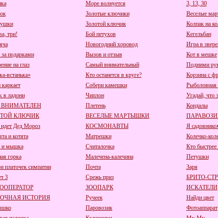
ка
Море волнуется
3, 13, 30
ок
Золотые ключики
Веселые ма
тушки
Золотой ключик
Колпак на ко
ва, три!
Бой петухов
Кегельбан
яча
Новогодний хоровод
Игра в звере
 за подарками
Вызов и отзыв
Кот в мешке
ение на глаз
Самый внимательный
Подними ру
ка-встанька»
Кто останется в круге?
Корзина с ф
 каркает
Собери камешки
Рыболовная 
 в ладони
Чиплон
Угадай, что э
 ВНИМАТЕЛЕН
Плетень
Кондалы
ОТОЙ КЛЮЧИК
ВЕСЕЛЫЕ МАРТЫШКИ
ПАРАВОЗИ
 идет Дед Мороз
КОСМОНАВТЫ
Я садовнико
та и котята
Матрешки
Колечко-кол
 и мышка
Считалочка
Кто быстрее 
ая горка
Малечена-калечина
Петушки
и платочек симпатии
Почта
Заря
т 3
Срежь приз
БРИТО-СТ
ООПЕРАТОР
ЗООПАРК
ИСКАТЕЛИ
ЗОЧНАЯ ИСТОРИЯ
Ручеек
Найди цвет
ышко
Паровозик
Фотоаппарат