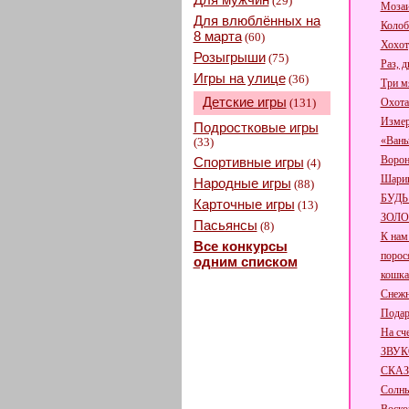
(29)
Мозаи
Для влюблённых на
Колоб
8 марта
(60)
Хохо
Розыгрыши
(75)
Раз, д
Игры на улице
(36)
Три м
Детские игры
(131)
Охота
Измер
Подростковые игры
«Вань
(33)
Ворон
Спортивные игры
(4)
Шарик
Народные игры
(88)
БУДЬ
Карточные игры
(13)
ЗОЛ
Пасьянсы
(8)
К нам
Все конкурсы
порося
одним списком
кошка
Снежн
Подар
На сче
ЗВУК
СКА
Солн