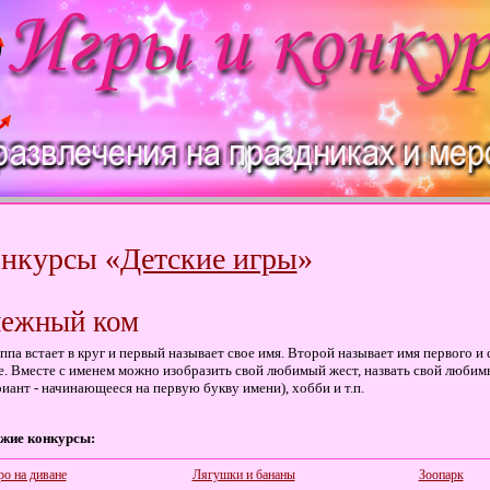
нкурсы «
Детские игры
»
ежный ком
ппа встает в круг и первый называет свое имя. Второй называет имя первого и 
е. Вместе с именем можно изобразить свой любимый жест, назвать свой любим
риант - начинающееся на первую букву имени), хобби и т.п.
жие конкурсы:
ро на диване
Лягушки и бананы
Зоопарк