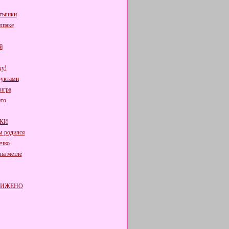
ртышки
лпаке
й
ку!
руктами
игра
то.
КИ
м родился
ечко
на метле
РИЖЕНО