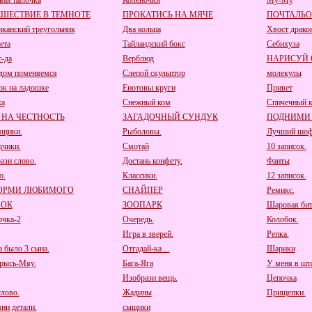
вая палочка
Коленочки
Му-Му
ШЕСТВИЕ В ТЕМНОТЕ
ПРОКАТИСЬ НА МЯЧЕ
ПОЧТАЛЬ
канский треугольник
Два кольца
Хвост драко
ета
Тайландский бокс
Себихуза
т-да
Верблюд
НАРИСУЙ
дом поменяемся
Слепой скульптор
молекулы
ок на ладошке
Енотовы круги
Привет
ка
Снежный ком
Спичечный к
 НА ЧЕСТНОСТЬ
ЗАГАДОЧНЫЙ СУНДУК
ПОДНИМИ
щики.
Рыболовы.
Лучший шоф
дчики.
Смотай
10 записок.
ази слово.
Достань конфету.
Фанты
о.
Классики.
12 записок.
ОРМИ ЛЮБИМОГО
СНАЙПЕР
Ремикс.
БОК
ЗООПАРК
Шаровая бит
очка-2
Очередь.
Колобок.
Игра в зверей.
Репка.
а было 3 сына.
Отгадай-ка ...
Шарики
рысь-Мяу.
Бага-Яга
У меня в шта
Изобрази вещь.
Цепочка
лово.
Жадины
Прищепки.
ни детали.
сыщики