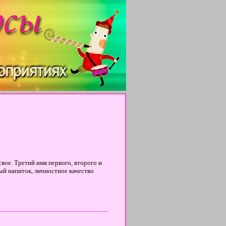
свое. Третий имя первого, второго и
ый напиток, личностное качество