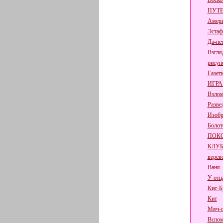
Воско
ПУТЕ
Амери
Эстаф
Да-не
Взгля
рисун
Газет
ИГРА
Взлом
Разве
Изобр
Болот
ПОК
КЛУ
верев
Ваня.
У отц
Кис-Б
Кит
Мяч-с
Вспом