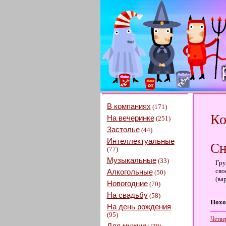
В компаниях
(171)
Ко
На вечеринке
(251)
Застолье
(44)
Интеллектуальные
Сн
(77)
Музыкальные
(33)
Гру
сво
Алкогольные
(50)
(ва
Новогодние
(70)
На свадьбу
(58)
Похо
На день рождения
(95)
Четве
Для мужчин