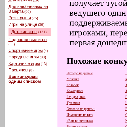
(29)
получает туго
Для влюблённых на
ведущего один 
8 марта
(60)
Розыгрыши
(75)
поддерживаемы
Игры на улице
(36)
игроками, пере
Детские игры
(131)
Подростковые игры
первая дошедш
(33)
Спортивные игры
(4)
Народные игры
(88)
Похожие конк
Карточные игры
(13)
Пасьянсы
(8)
Четверо на диване
Л
Все конкурсы
Мозаика
М
одним списком
Колобок
З
Хохотушки
З
Раз, два, три!
Б
Три мяча
Н
Охота за подарками
В
Измерение на глаз
С
«Ванька-встанька»
К
Ворон каркает
С