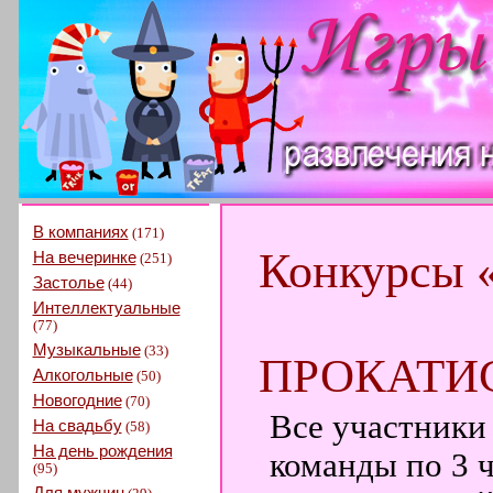
В компаниях
(171)
Конкурсы 
На вечеринке
(251)
Застолье
(44)
Интеллектуальные
(77)
Музыкальные
(33)
ПРОКАТИ
Алкогольные
(50)
Новогодние
(70)
Все участники
На свадьбу
(58)
На день рождения
команды по 3 ч
(95)
Для мужчин