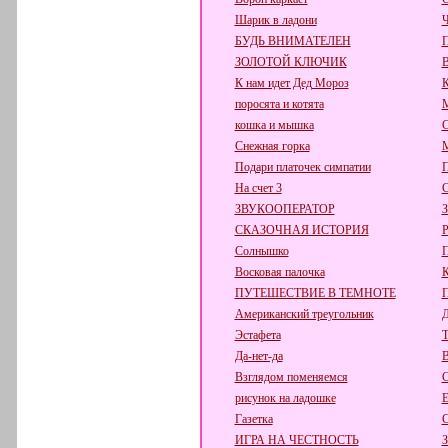
Шарик в ладони
Ч
БУДЬ ВНИМАТЕЛЕН
П
ЗОЛОТОЙ КЛЮЧИК
К нам идет Дед Мороз
поросята и котята
кошка и мышка
С
Снежная горка
М
Подари платочек симпатии
П
На счет 3
С
ЗВУКООПЕРАТОР
СКАЗОЧНАЯ ИСТОРИЯ
Р
Солнышко
П
Восковая палочка
К
ПУТЕШЕСТВИЕ В ТЕМНОТЕ
Американский треугольник
Д
Эстафета
Т
Да-нет-да
В
Взглядом поменяемся
С
рисунок на ладошке
Е
Газетка
С
ИГРА НА ЧЕСТНОСТЬ