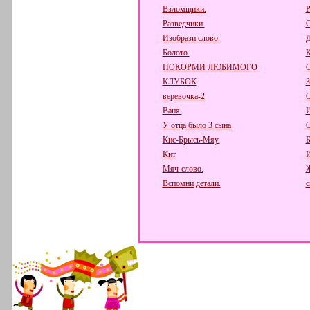
Взломщики.
Р
Разведчики.
С
Изобрази слово.
Д
Болото.
К
ПОКОРМИ ЛЮБИМОГО
КЛУБОК
веревочка-2
О
Ваня.
И
У отца было 3 сына.
О
Кис-Брысь-Мяу.
Б
Кит
И
Мяч-слово.
Вспомни детали.