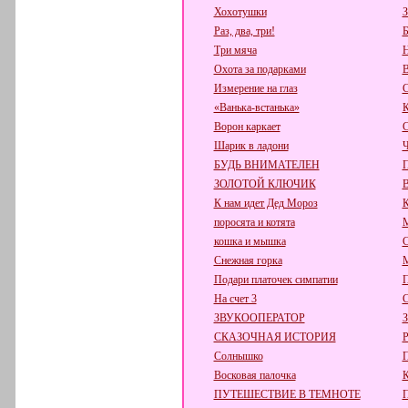
Хохотушки
З
Раз, два, три!
Б
Три мяча
Н
Охота за подарками
В
Измерение на глаз
С
«Ванька-встанька»
К
Ворон каркает
С
Шарик в ладони
Ч
БУДЬ ВНИМАТЕЛЕН
П
ЗОЛОТОЙ КЛЮЧИК
К нам идет Дед Мороз
поросята и котята
кошка и мышка
С
Снежная горка
М
Подари платочек симпатии
П
На счет 3
С
ЗВУКООПЕРАТОР
СКАЗОЧНАЯ ИСТОРИЯ
Р
Солнышко
П
Восковая палочка
К
ПУТЕШЕСТВИЕ В ТЕМНОТЕ