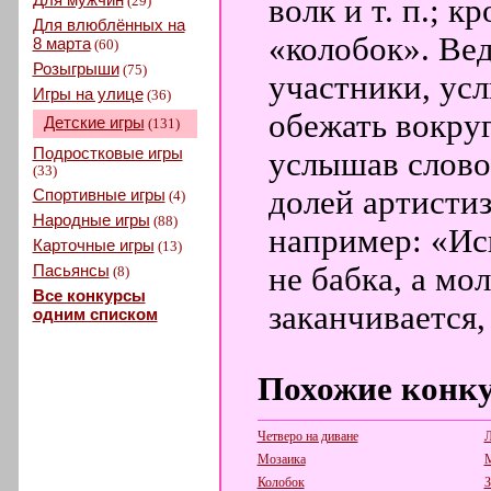
(29)
волк и т. п.; 
Для влюблённых на
«колобок». Вед
8 марта
(60)
Розыгрыши
(75)
участники, ус
Игры на улице
(36)
обежать вокруг
Детские игры
(131)
Подростковые игры
услышав слово
(33)
долей артистиз
Спортивные игры
(4)
Народные игры
(88)
например: «Исп
Карточные игры
(13)
Пасьянсы
не бабка, а мо
(8)
Все конкурсы
заканчивается, 
одним списком
Похожие конк
Четверо на диване
Л
Мозаика
М
Колобок
З