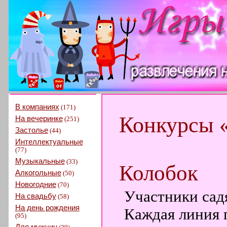
В компаниях
(171)
Конкурсы 
На вечеринке
(251)
Застолье
(44)
Интеллектуальные
(77)
Музыкальные
(33)
Колобок
Алкогольные
(50)
Новогодние
(70)
Участники садя
На свадьбу
(58)
На день рождения
Каждая линия п
(95)
Для мужчин