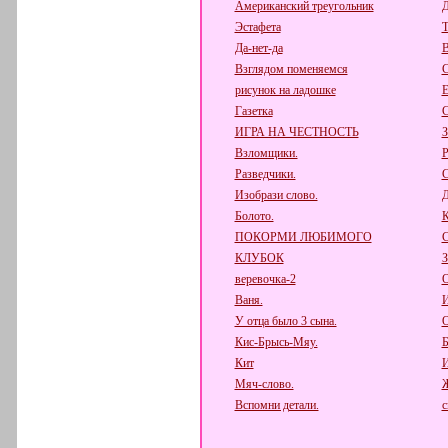
Американский треугольник
Д
Эстафета
Т
Да-нет-да
В
Взглядом поменяемся
С
рисунок на ладошке
Е
Газетка
С
ИГРА НА ЧЕСТНОСТЬ
Взломщики.
Р
Разведчики.
С
Изобрази слово.
Д
Болото.
К
ПОКОРМИ ЛЮБИМОГО
КЛУБОК
веревочка-2
О
Ваня.
И
У отца было 3 сына.
О
Кис-Брысь-Мяу.
Б
Кит
И
Мяч-слово.
Вспомни детали.