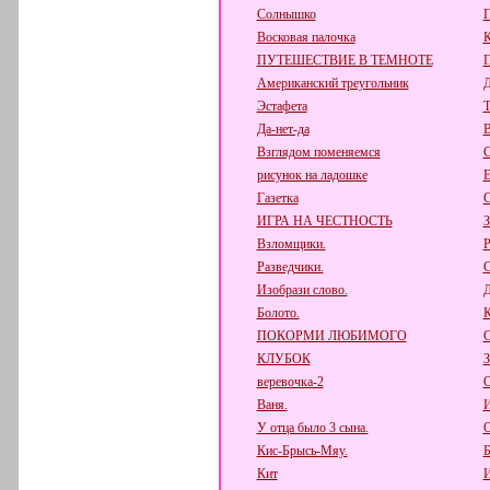
Солнышко
П
Восковая палочка
К
ПУТЕШЕСТВИЕ В ТЕМНОТЕ
Американский треугольник
Д
Эстафета
Т
Да-нет-да
В
Взглядом поменяемся
С
рисунок на ладошке
Е
Газетка
С
ИГРА НА ЧЕСТНОСТЬ
Взломщики.
Р
Разведчики.
С
Изобрази слово.
Д
Болото.
К
ПОКОРМИ ЛЮБИМОГО
КЛУБОК
веревочка-2
О
Ваня.
И
У отца было 3 сына.
О
Кис-Брысь-Мяу.
Б
Кит
И