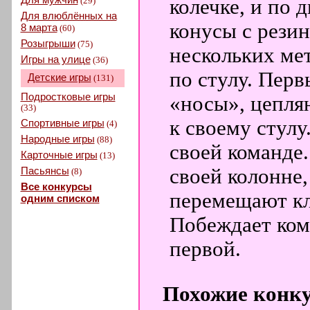
(29)
колечке, и по
Для влюблённых на
конусы с резин
8 марта
(60)
Розыгрыши
(75)
нескольких ме
Игры на улице
(36)
по стулу. Перв
Детские игры
(131)
Подростковые игры
«носы», цепля
(33)
к своему стулу
Спортивные игры
(4)
Народные игры
(88)
своей команде.
Карточные игры
(13)
Пасьянсы
своей колонне,
(8)
Все конкурсы
перемещают кл
одним списком
Побеждает ком
первой.
Похожие конк