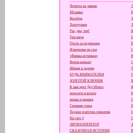
Четверо на диване
Л
Мозаика
М
Колобок
З
Хохотушки
З
Раз, два, три!
Б
Три мяча
Н
Охота за подарками
В
Измерение на глаз
С
«Ванька-встанька»
К
Ворон каркает
С
Шарик в ладони
Ч
БУДЬ ВНИМАТЕЛЕН
П
ЗОЛОТОЙ КЛЮЧИК
К нам идет Дед Мороз
поросята и котята
кошка и мышка
С
Снежная горка
М
Подари платочек симпатии
П
На счет 3
С
ЗВУКООПЕРАТОР
СКАЗОЧНАЯ ИСТОРИЯ
Р