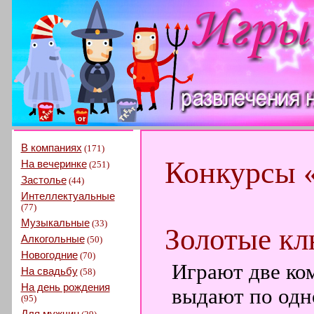
В компаниях
(171)
Конкурсы 
На вечеринке
(251)
Застолье
(44)
Интеллектуальные
(77)
Музыкальные
(33)
Золотые к
Алкогольные
(50)
Новогодние
(70)
Играют две ко
На свадьбу
(58)
На день рождения
выдают по одн
(95)
Для мужчин