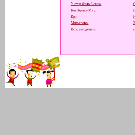
У отца было 3 сына.
О
Кис-Брысь-Мяу.
Б
Кит
И
Мяч-слово.
Вспомни детали.