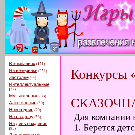
В компаниях
(171)
Конкурсы 
На вечеринке
(251)
Застолье
(44)
Интеллектуальные
(77)
Музыкальные
(33)
СКАЗОЧН
Алкогольные
(50)
Новогодние
(70)
Для компании н
На свадьбу
(58)
На день рождения
1. Берется дет
(95)
Для мужчин