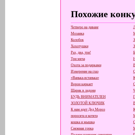
Похожие конк
Четверо на диване
Л
Мозаика
М
Колобок
З
Хохотушки
З
Раз, два, три!
Б
Три мяча
Н
Охота за подарками
В
Измерение на глаз
С
«Ванька-встанька»
К
Ворон каркает
С
Шарик в ладони
Ч
БУДЬ ВНИМАТЕЛЕН
П
ЗОЛОТОЙ КЛЮЧИК
К нам идет Дед Мороз
поросята и котята
кошка и мышка
С
Снежная горка
М
Подари платочек симпатии
П