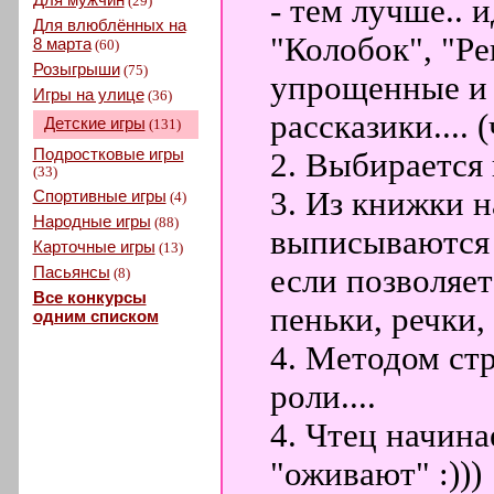
(29)
- тем лучше.. 
Для влюблённых на
"Колобок", "Ре
8 марта
(60)
Розыгрыши
(75)
упрощенные и 
Игры на улице
(36)
рассказики.... 
Детские игры
(131)
Подростковые игры
2. Выбирается 
(33)
3. Из книжки 
Спортивные игры
(4)
Народные игры
(88)
выписываются В
Карточные игры
(13)
Пасьянсы
если позволяет
(8)
Все конкурсы
пеньки, речки, 
одним списком
4. Методом стр
роли....
4. Чтец начинае
"оживают" :)))