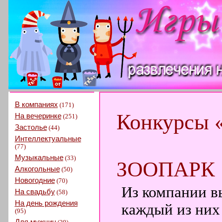
В компаниях
(171)
Конкурсы 
На вечеринке
(251)
Застолье
(44)
Интеллектуальные
(77)
Музыкальные
(33)
ЗООПАРК
Алкогольные
(50)
Новогодние
(70)
Из компании в
На свадьбу
(58)
На день рождения
каждый из них 
(95)
Для мужчин