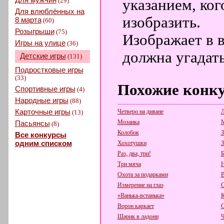
(29)
указанием, ког
Для влюблённых на
изобразить.
8 марта
(60)
Розыгрыши
(75)
Изображает в 
Игры на улице
(36)
должна угадать
Детские игры
(131)
Подростковые игры
(33)
Похожие конк
Спортивные игры
(4)
Народные игры
(88)
Карточные игры
Четверо на диване
Л
(13)
Мозаика
М
Пасьянсы
(8)
Колобок
З
Все конкурсы
одним списком
Хохотушки
З
Раз, два, три!
Б
Три мяча
Н
Охота за подарками
В
Измерение на глаз
С
«Ванька-встанька»
К
Ворон каркает
С
Шарик в ладони
Ч