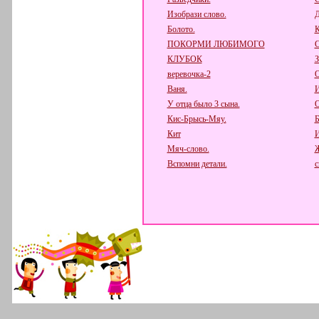
Изобрази слово.
Д
Болото.
К
ПОКОРМИ ЛЮБИМОГО
КЛУБОК
веревочка-2
О
Ваня.
И
У отца было 3 сына.
О
Кис-Брысь-Мяу.
Б
Кит
И
Мяч-слово.
Вспомни детали.