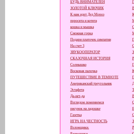
БУДЬ ВНИМАТЕЛЕН
П
ЗОЛОТОЙ КЛЮЧИК
К нам идет Дед Мороз
поросята и котята
кошка и мышка
С
Снежная горка
М
Подари платочек симпатии
П
На счет 3
С
ЗВУКООПЕРАТОР
СКАЗОЧНАЯ ИСТОРИЯ
Р
Солнышко
П
Восковая палочка
К
ПУТЕШЕСТВИЕ В ТЕМНОТЕ
Американский треугольник
Д
Эстафета
Т
Да-нет-да
В
Взглядом поменяемся
С
рисунок на ладошке
Е
Газетка
С
ИГРА НА ЧЕСТНОСТЬ
Взломщики.
Р
Разведчики.
С