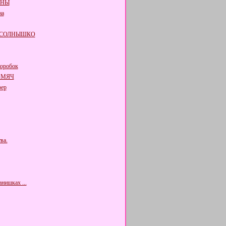
ОНЫ
на
 СОЛНЫШКО
оробок
 МЯЧ
ер
ва.
нишках ...