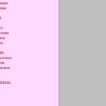
ртышки
лпаке
й
ку!
руктами
игра
то.
КИ
м родился
ечко
на метле
РИЖЕНО