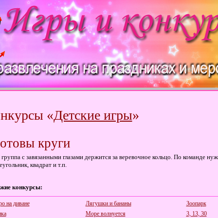
нкурсы «
Детские игры
»
отовы круги
 группа с завязанными глазами держится за веревочное кольцо. По команде н
реугольник, квадрат и т.п.
жие конкурсы:
ро на диване
Лягушки и бананы
Зоопарк
ка
Море волнуется
3, 13, 30