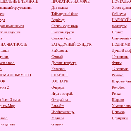
ШЕСТВИЕ В ТЕМНОТЕ
ПРОКАТИСЬ НА МЯЧЕ
ПОЧТАЛЬ
канский треугольник
Два кольца
Хвост драко
ета
Тайландский бокс
Себихуза
т-да
Верблюд
НАРИСУЙ
дом поменяемся
Слепой скульптор
молекулы
ок на ладошке
Енотовы круги
Привет
ка
Снежный ком
Спичечный к
 НА ЧЕСТНОСТЬ
ЗАГАДОЧНЫЙ СУНДУК
ПОДНИМИ
щики.
Рыболовы.
Лучший шоф
дчики.
Смотай
10 записок.
ази слово.
Достань конфету.
Фанты
о.
Классики.
12 записок.
ОРМИ ЛЮБИМОГО
СНАЙПЕР
Ремикс.
БОК
ЗООПАРК
Шаровая бит
очка-2
Очередь.
Колобок.
Игра в зверей.
Репка.
а было 3 сына.
Отгадай-ка ...
Шарики
рысь-Мяу.
Бага-Яга
У меня в шта
Изобрази вещь.
Цепочка
лово.
Жадины
Прищепки.
ни детали.
сыщики