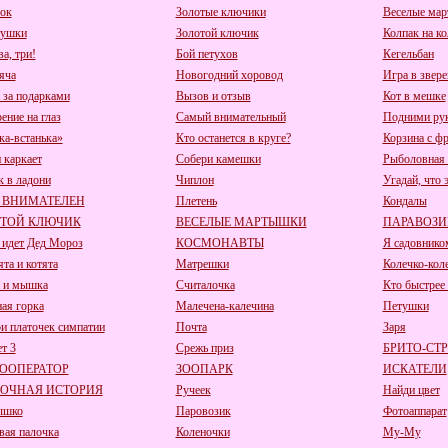
ок
Золотые ключики
Веселые ма
тушки
Золотой ключик
Колпак на ко
ва, три!
Бой петухов
Кегельбан
яча
Новогодний хоровод
Игра в звере
 за подарками
Вызов и отзыв
Кот в мешке
ение на глаз
Самый внимательный
Подними ру
ка-встанька»
Кто останется в круге?
Корзина с ф
 каркает
Собери камешки
Рыболовная 
 в ладони
Чиплон
Угадай, что э
 ВНИМАТЕЛЕН
Плетень
Кондалы
ОТОЙ КЛЮЧИК
ВЕСЕЛЫЕ МАРТЫШКИ
ПАРАВОЗИ
 идет Дед Мороз
КОСМОНАВТЫ
Я садовнико
та и котята
Матрешки
Колечко-кол
 и мышка
Считалочка
Кто быстрее 
ая горка
Малечена-калечина
Петушки
и платочек симпатии
Почта
Заря
т 3
Срежь приз
БРИТО-СТ
ООПЕРАТОР
ЗООПАРК
ИСКАТЕЛИ
ЗОЧНАЯ ИСТОРИЯ
Ручеек
Найди цвет
ышко
Паровозик
Фотоаппарат
вая палочка
Коленочки
Му-Му