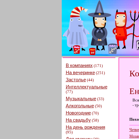
В компаниях
(171)
Ко
На вечеринке
(251)
Застолье
(44)
Интеллектуальные
Ен
(77)
Музыкальные
(33)
Вся
- т
Алкогольные
(50)
Новогодние
(70)
Похо
На свадьбу
(58)
На день рождения
Четве
(95)
Мозаи
Для мужчин