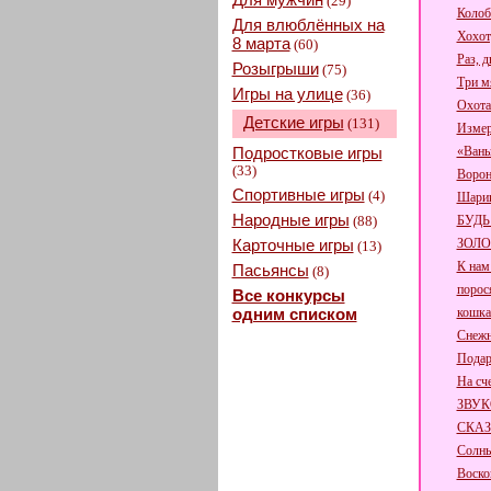
(29)
Колоб
Для влюблённых на
Хохо
8 марта
(60)
Раз, д
Розыгрыши
(75)
Три м
Игры на улице
(36)
Охота
Детские игры
(131)
Измер
Подростковые игры
«Вань
(33)
Ворон
Спортивные игры
(4)
Шарик
Народные игры
(88)
БУДЬ
Карточные игры
ЗОЛ
(13)
К нам
Пасьянсы
(8)
порося
Все конкурсы
одним списком
кошка
Снежн
Подар
На сче
ЗВУК
СКА
Солн
Воско