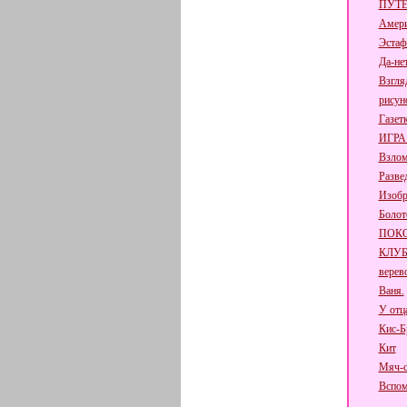
ПУТЕ
Амери
Эстаф
Да-не
Взгля
рисун
Газет
ИГРА
Взлом
Разве
Изобр
Болот
ПОК
КЛУ
верев
Ваня.
У отц
Кис-Б
Кит
Мяч-с
Вспом