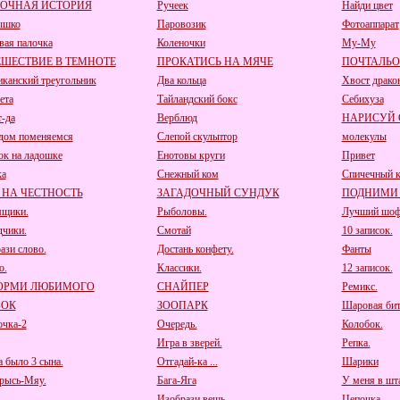
ЗОЧНАЯ ИСТОРИЯ
Ручеек
Найди цвет
ышко
Паровозик
Фотоаппарат
вая палочка
Коленочки
Му-Му
ШЕСТВИЕ В ТЕМНОТЕ
ПРОКАТИСЬ НА МЯЧЕ
ПОЧТАЛЬ
канский треугольник
Два кольца
Хвост драко
ета
Тайландский бокс
Себихуза
т-да
Верблюд
НАРИСУЙ
дом поменяемся
Слепой скульптор
молекулы
ок на ладошке
Енотовы круги
Привет
ка
Снежный ком
Спичечный к
 НА ЧЕСТНОСТЬ
ЗАГАДОЧНЫЙ СУНДУК
ПОДНИМИ
щики.
Рыболовы.
Лучший шоф
дчики.
Смотай
10 записок.
ази слово.
Достань конфету.
Фанты
о.
Классики.
12 записок.
ОРМИ ЛЮБИМОГО
СНАЙПЕР
Ремикс.
БОК
ЗООПАРК
Шаровая бит
очка-2
Очередь.
Колобок.
Игра в зверей.
Репка.
а было 3 сына.
Отгадай-ка ...
Шарики
рысь-Мяу.
Бага-Яга
У меня в шта
Изобрази вещь.
Цепочка