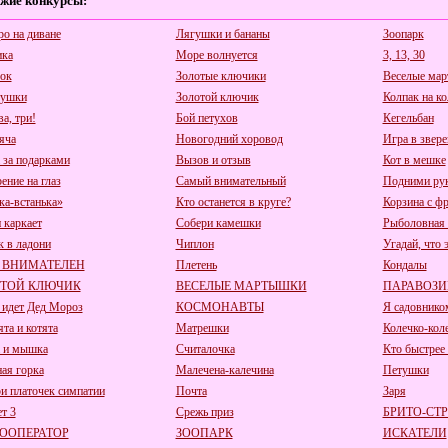
жие конкурсы:
ро на диване
Лягушки и бананы
Зоопарк
ка
Море волнуется
3, 13, 30
ок
Золотые ключики
Веселые ма
тушки
Золотой ключик
Колпак на ко
ва, три!
Бой петухов
Кегельбан
яча
Новогодний хоровод
Игра в звере
 за подарками
Вызов и отзыв
Кот в мешке
ение на глаз
Самый внимательный
Подними ру
ка-встанька»
Кто останется в круге?
Корзина с ф
 каркает
Собери камешки
Рыболовная 
 в ладони
Чиплон
Угадай, что э
 ВНИМАТЕЛЕН
Плетень
Кондалы
ОТОЙ КЛЮЧИК
ВЕСЕЛЫЕ МАРТЫШКИ
ПАРАВОЗИ
 идет Дед Мороз
КОСМОНАВТЫ
Я садовнико
та и котята
Матрешки
Колечко-кол
 и мышка
Считалочка
Кто быстрее 
ая горка
Малечена-калечина
Петушки
и платочек симпатии
Почта
Заря
т 3
Срежь приз
БРИТО-СТ
ООПЕРАТОР
ЗООПАРК
ИСКАТЕЛИ