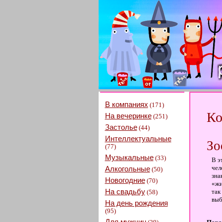
В компаниях
(171)
Ко
На вечеринке
(251)
Застолье
(44)
Интеллектуальные
Зо
(77)
Музыкальные
(33)
В э
чел
Алкогольные
(50)
зна
Новогодние
(70)
«жи
На свадьбу
так
(58)
выб
На день рождения
(95)
Для мужчин