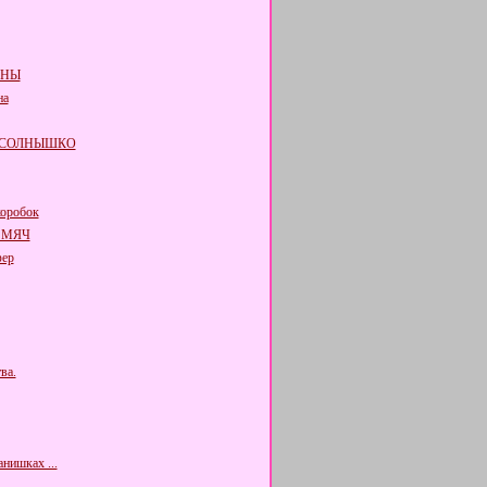
ОНЫ
на
 СОЛНЫШКО
оробок
 МЯЧ
ер
ва.
нишках ...