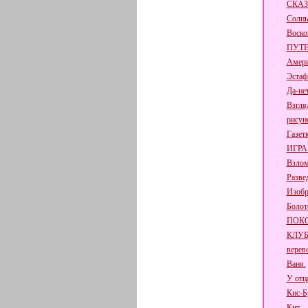
СКА
Солн
Воско
ПУТЕ
Амери
Эстаф
Да-не
Взгля
рисун
Газет
ИГРА
Взлом
Разве
Изобр
Болот
ПОК
КЛУ
верев
Ваня.
У отц
Кис-Б
Кит