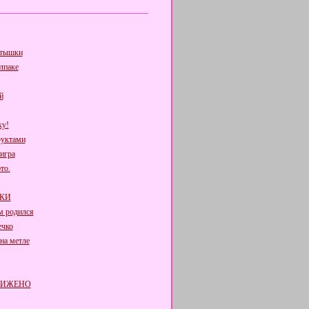
ртышки
лпаке
й
ку!
руктами
игра
то.
КИ
м родился
ечко
на метле
РИЖЕНО