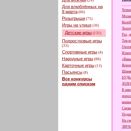
(29)
Похо
Для влюблённых на
Четве
8 марта
(60)
Мозаи
Розыгрыши
(75)
Колоб
Игры на улице
(36)
Хохо
Детские игры
(131)
Раз, д
Подростковые игры
Три м
(33)
Охота
Спортивные игры
(4)
Измер
Народные игры
(88)
«Вань
Карточные игры
Ворон
(13)
Шарик
Пасьянсы
(8)
БУДЬ
Все конкурсы
одним списком
ЗОЛ
К нам
порося
кошка
Снежн
Подар
На сче
ЗВУК