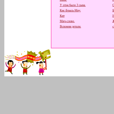
У отца было 3 сына.
О
Кис-Брысь-Мяу.
Б
Кит
И
Мяч-слово.
Вспомни детали.