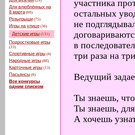
(29)
участника про
Для влюблённых на
остальных уво
8 марта
(60)
Розыгрыши
(75)
не подглядыва
Игры на улице
(36)
договариваются
Детские игры
(131)
Подростковые игры
в последовател
(33)
три раза на три
Спортивные игры
(4)
Народные игры
(88)
Карточные игры
(13)
Пасьянсы
Ведущий задае
(8)
Все конкурсы
одним списком
Ты знаешь, что
Ты знаешь, для
А хочешь узна