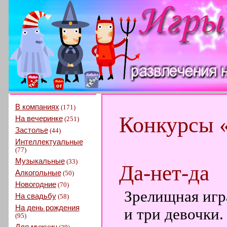
В компаниях
(171)
Конкурсы 
На вечеринке
(251)
Застолье
(44)
Интеллектуальные
(77)
Музыкальные
(33)
Да-нет-да
Алкогольные
(50)
Новогодние
(70)
Зрелищная игра
На свадьбу
(58)
На день рождения
и три девочки.
(95)
Для мужчин