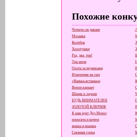
Похожие конк
Четверо на диване
Л
Мозаика
М
Колобок
З
Хохотушки
З
Раз, два, три!
Б
Три мяча
Н
Охота за подарками
В
Измерение на глаз
С
«Ванька-встанька»
К
Ворон каркает
С
Шарик в ладони
Ч
БУДЬ ВНИМАТЕЛЕН
П
ЗОЛОТОЙ КЛЮЧИК
К нам идет Дед Мороз
поросята и котята
кошка и мышка
С
Снежная горка
М