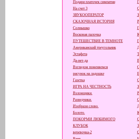
Подари платочек симпатии
П
На счет 3
С
ЗВУКООПЕРАТОР
СКАЗОЧНАЯ ИСТОРИЯ
Р
Солнышко
П
Восковая палочка
К
ПУТЕШЕСТВИЕ В ТЕМНОТЕ
Американский треугольник
Д
Эстафета
Т
Да-нет-да
В
Взглядом поменяемся
С
рисунок на ладошке
Е
Газетка
С
ИГРА НА ЧЕСТНОСТЬ
Взломщики.
Р
Разведчики.
С
Изобрази слово.
Д
Болото.
К
ПОКОРМИ ЛЮБИМОГО
КЛУБОК
веревочка-2
О
Ваня.
И